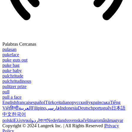
Palabras Cercanas
pulasan
pukeface
puke guts out
puke bag
puke baby
pulchritude
pulchritudinous
pulitzer prize
pull
pull a face
English
français
español
Türkçe
italiano
русский
українська
Tiếng
Việt
हिन्दी
العربية
Filipino
فارسی
Indonesia
Deutsch
português
日本語
中文
한국어
polski
Ελληνικά
اردو
বাংলা
Nederlands
svenska
čeština
română
magyar
Copyright © 2024 Langeek Inc. | All Rights Reserved |
Privacy
Policy