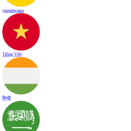
українська
Tiếng Việt
हिन्दी