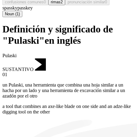
confusiones comunes
0
rimas
2
pronunciación similar
0
spassky
passkey
Noun
(
1
)
Definición y significado de
"Pulaski"en inglés
Pulaski
SUSTANTIVO
01
un Pulaski
,
una herramienta que combina una hoja similar a un
hacha por un lado y una herramienta de excavación similar a un
azadón por el otro
a tool that combines an axe-like blade on one side and an adze-like
digging tool on the other