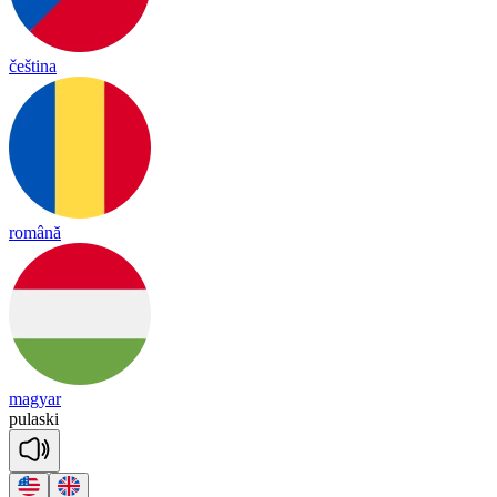
čeština
română
magyar
pu
las
ki