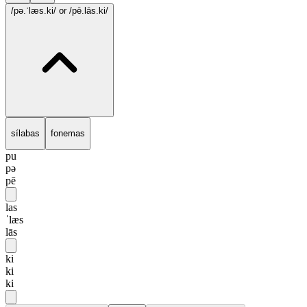
/pə.ˈlæs.ki/
or /pē.lās.ki/
sílabas
fonemas
pu
pə
pē
las
ˈlæs
lās
ki
ki
ki