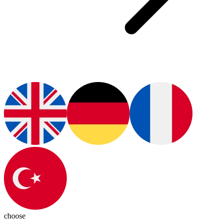
choose