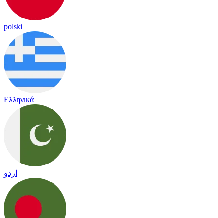
polski
Ελληνικά
اردو