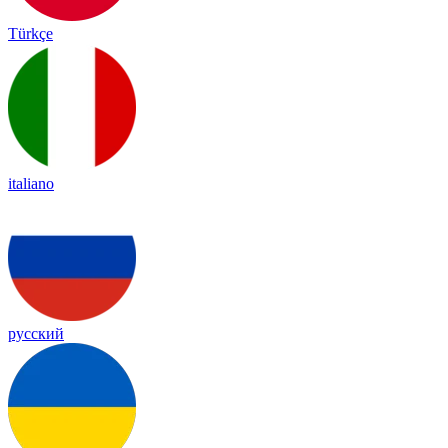
Türkçe
italiano
русский