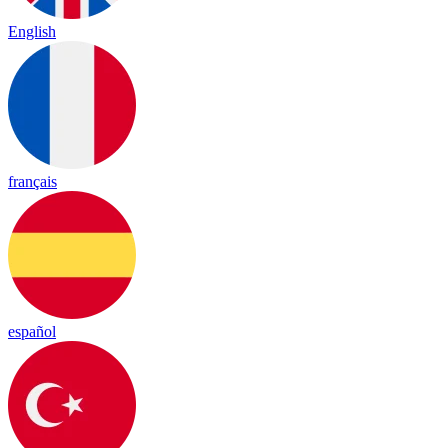
English
français
español