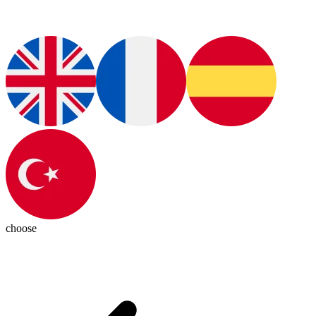
choose