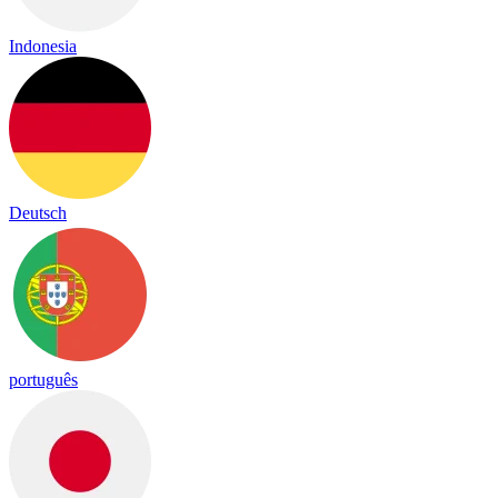
Indonesia
Deutsch
português