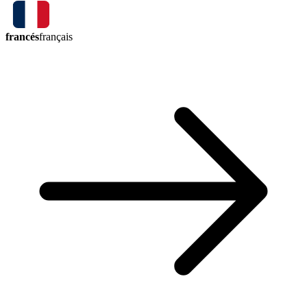
francés
français