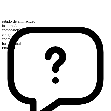
estado de animacidad
inanimado
composición morfológica
compuesto
contable
forma plural
Pulaskis