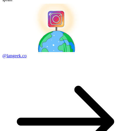
@langeek.co