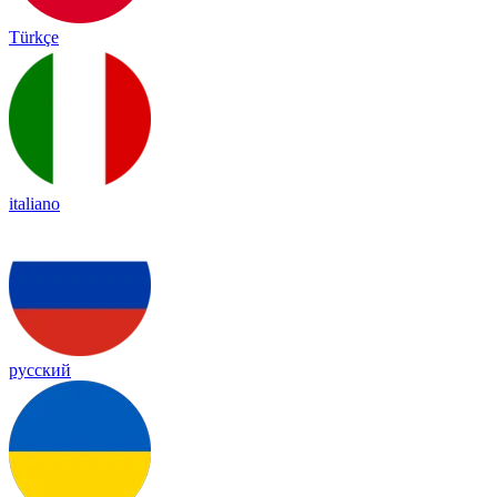
Türkçe
italiano
русский