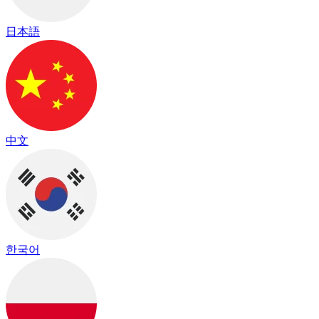
日本語
中文
한국어