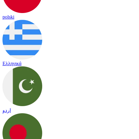
polski
Ελληνικά
اردو