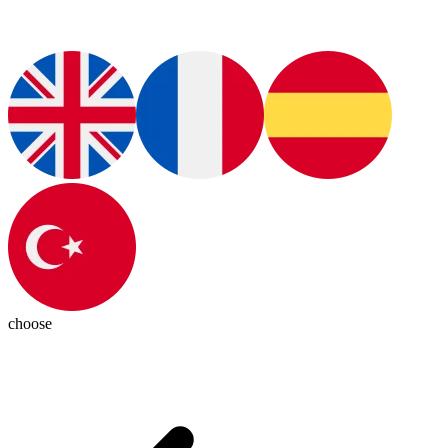
choose