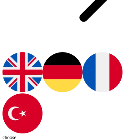
choose