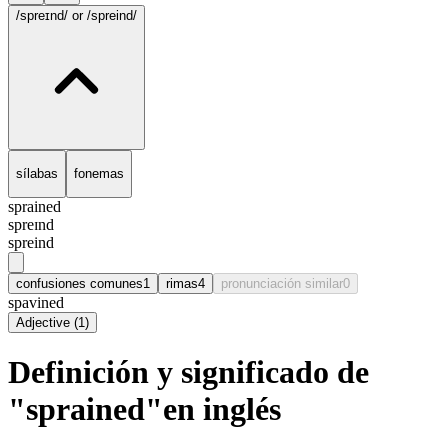
/spreɪnd/
or /spreind/
sílabas
fonemas
sprained
spreɪnd
spreind
confusiones comunes
1
rimas
4
pronunciación similar
0
spavined
Adjective
(
1
)
Definición y significado de
"sprained"en inglés