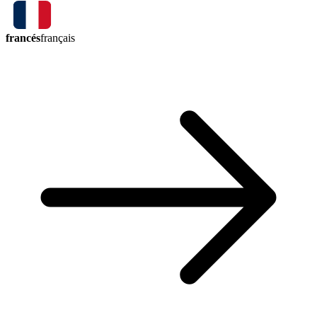
francés
français