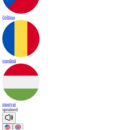
čeština
română
magyar
sprained