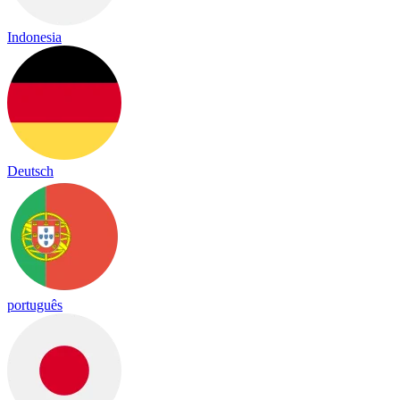
Indonesia
Deutsch
português