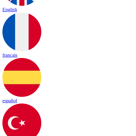
English
français
español