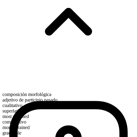
composición morfológica
adjetivo de participio pasado
cualitativo
superlativo
most sprained
comparativo
more sprained
graduable