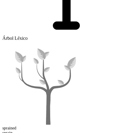
Árbol Léxico
sprain
ed
sprain