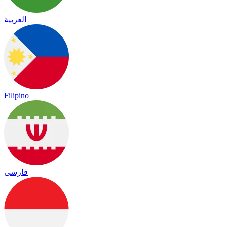
العربية
Filipino
فارسی