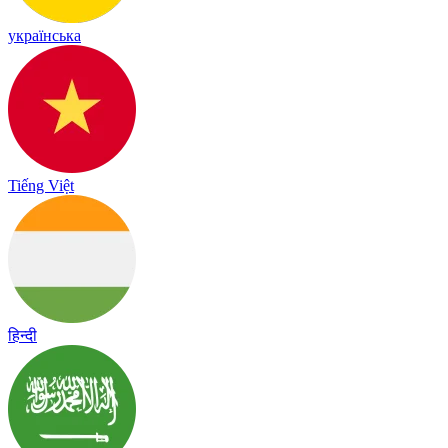
українська
Tiếng Việt
हिन्दी