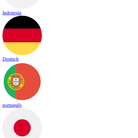
Indonesia
Deutsch
português