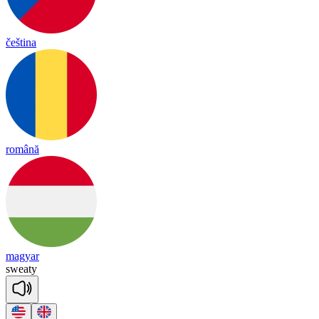
čeština
română
magyar
swea
ty