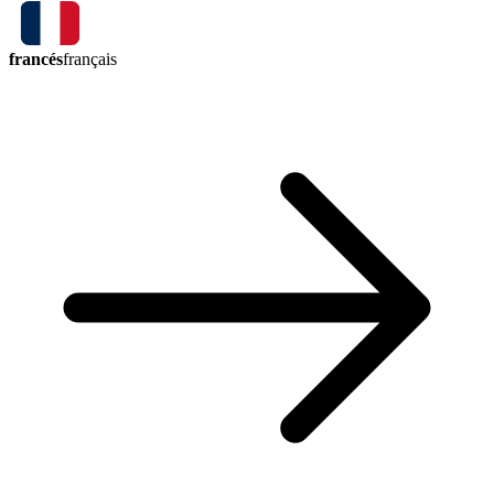
francés
français