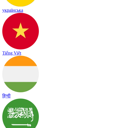
українська
Tiếng Việt
हिन्दी