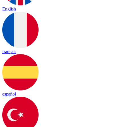
English
français
español