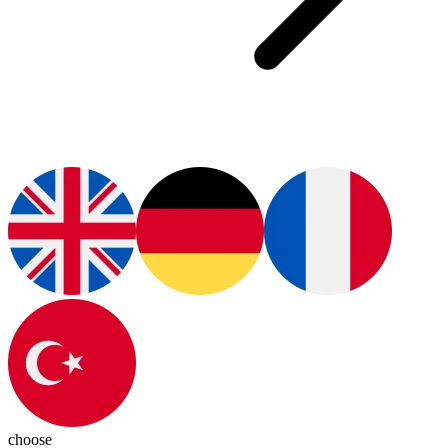
choose