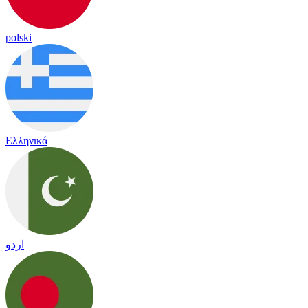
polski
Ελληνικά
اردو