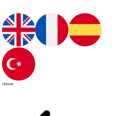
choose