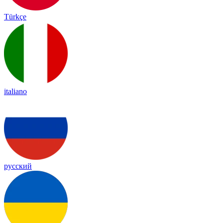
Türkçe
italiano
русский