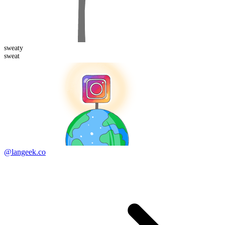
sweat
y
sweat
@langeek.co