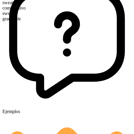
sweatiest
comparativo
sweatier
graduable
Ejemplos