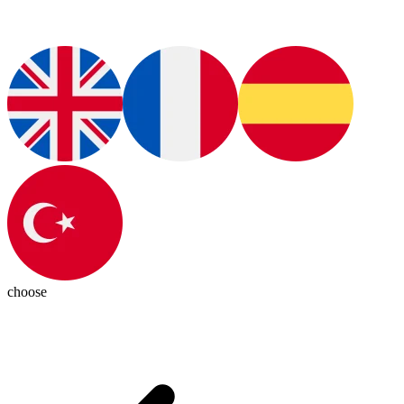
choose