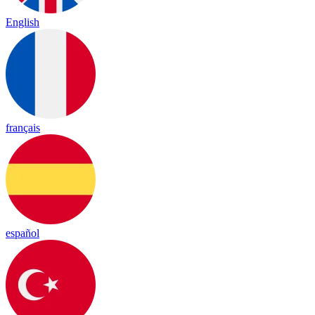
English
français
español