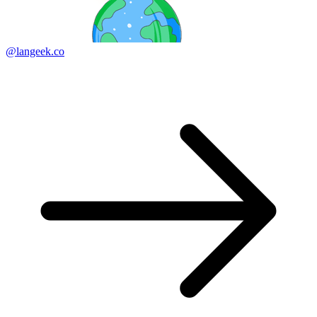
@langeek.co