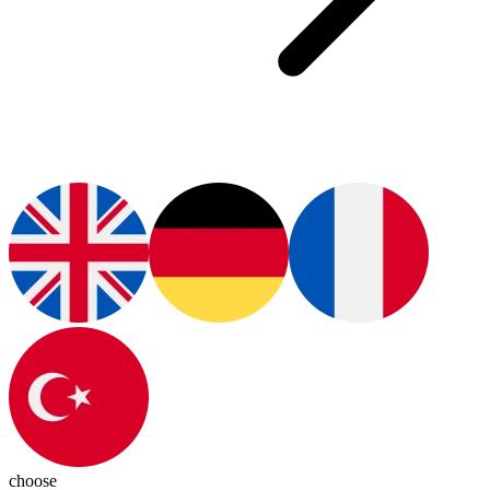
choose