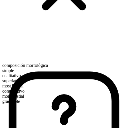
composición morfológica
simple
cualitativo
superlativo
most bestial
comparativo
more bestial
graduable