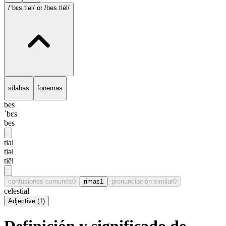
/ˈbɛs.tiəl/
or /bes.tiēl/
sílabas
fonemas
bes
ˈbɛs
bes
tial
tiəl
tiēl
confusiones comunes
0
rimas
1
pronunciación similar
0
celestial
Adjective
(
1
)