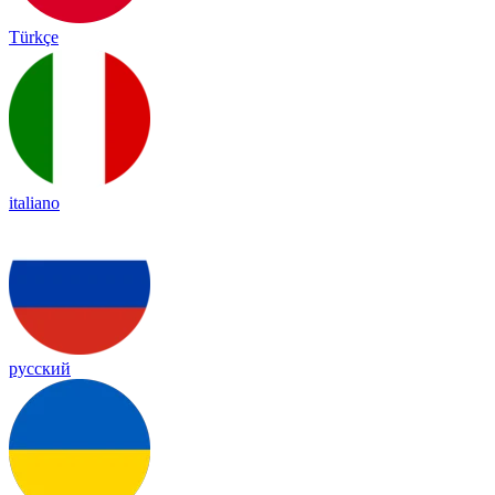
Türkçe
italiano
русский