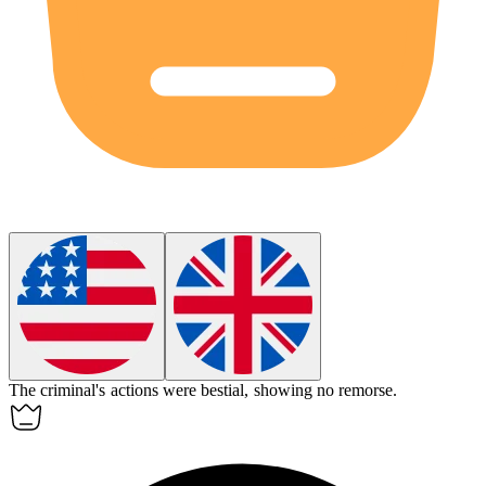
The criminal's actions were
bestial
, showing no remorse.