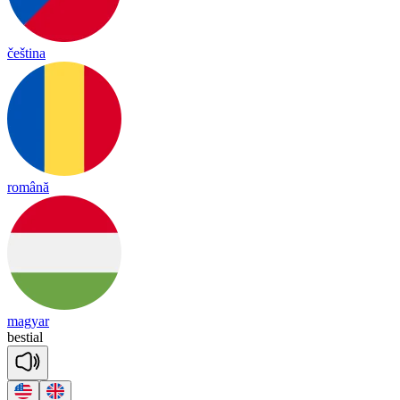
čeština
română
magyar
bes
tial