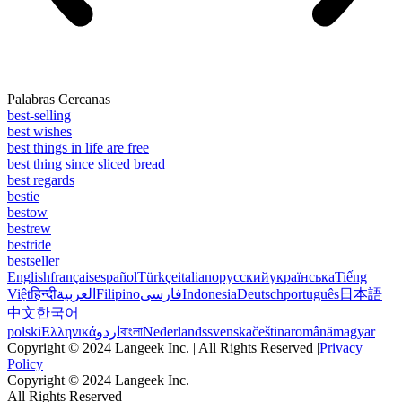
Palabras Cercanas
best-selling
best wishes
best things in life are free
best thing since sliced bread
best regards
bestie
bestow
bestrew
bestride
bestseller
English
français
español
Türkçe
italiano
русский
українська
Tiếng
Việt
हिन्दी
العربية
Filipino
فارسی
Indonesia
Deutsch
português
日本語
中文
한국어
polski
Ελληνικά
اردو
বাংলা
Nederlands
svenska
čeština
română
magyar
Copyright © 2024 Langeek Inc. | All Rights Reserved |
Privacy
Policy
Copyright © 2024 Langeek Inc.
All Rights Reserved