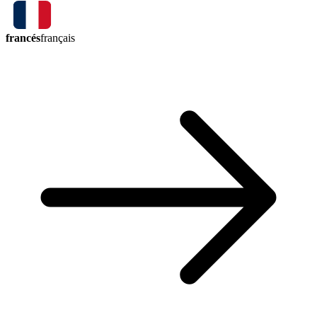
francés
français