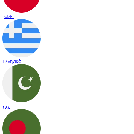
polski
Ελληνικά
اردو