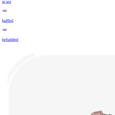
at sea
baffled
befuddled