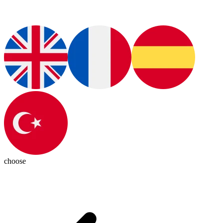
choose