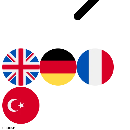
choose