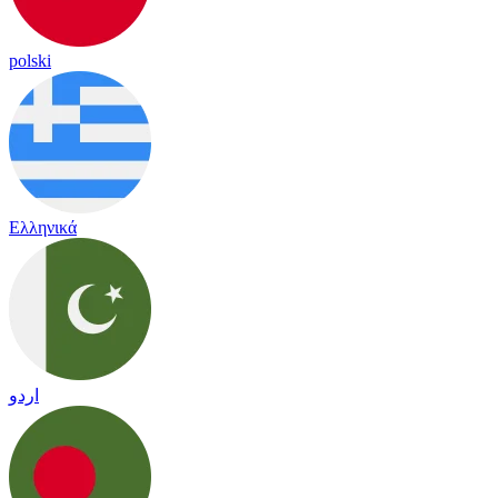
polski
Ελληνικά
اردو