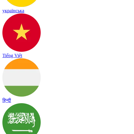
українська
Tiếng Việt
हिन्दी