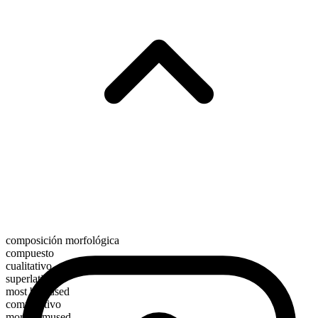
composición morfológica
compuesto
cualitativo
superlativo
most bemused
comparativo
more bemused