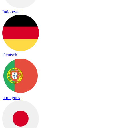
Indonesia
Deutsch
português