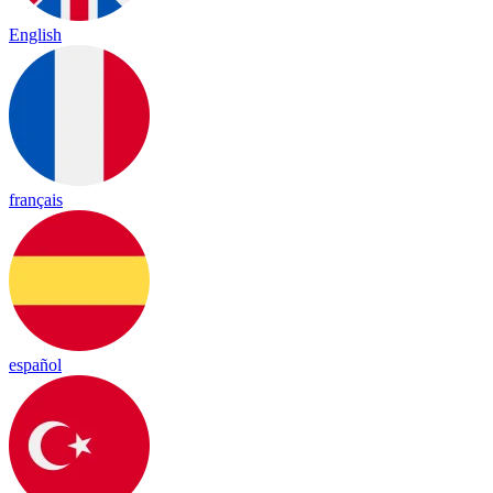
English
français
español