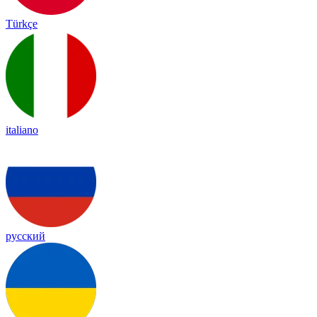
Türkçe
italiano
русский