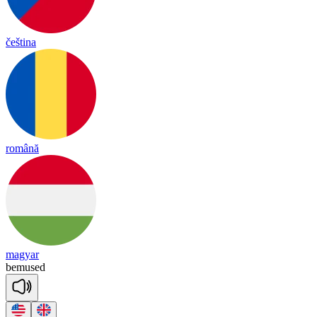
čeština
română
magyar
be
mused