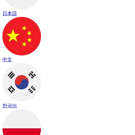
日本語
中文
한국어