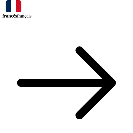
francés
français