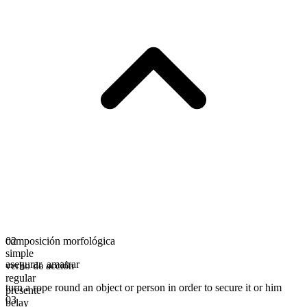
composición morfológica
02
simple
asegurar
,
amarrar
verbo de acción
regular
turn a rope round an object or person in order to secure it or him
presente
03
belay