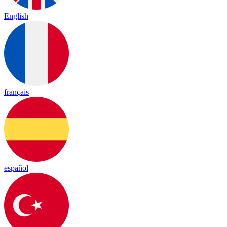
English
français
español