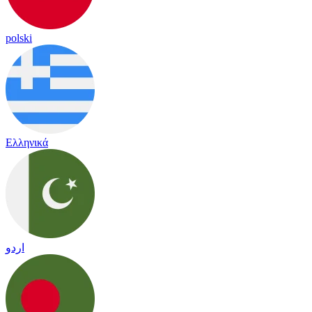
polski
Ελληνικά
اردو