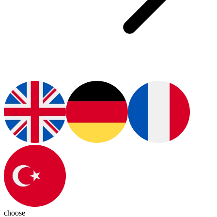
choose