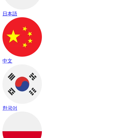
日本語
中文
한국어