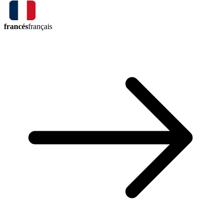
francés
français