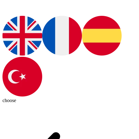
choose