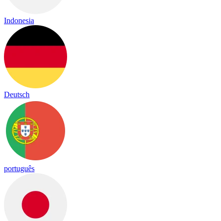
Indonesia
Deutsch
português