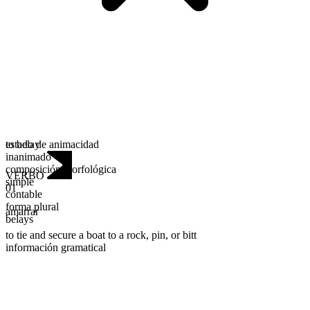
estado de animacidad
to belay
inanimado
composición morfológica
VERBO
simple
01
contable
forma plural
amarrar
belays
to tie and secure a boat to a rock, pin, or bitt
información gramatical