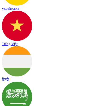
українська
Tiếng Việt
हिन्दी