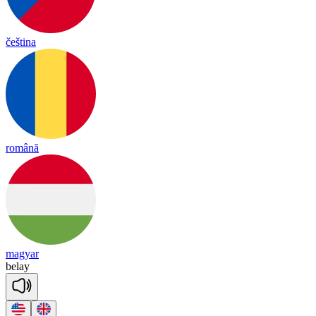
čeština
română
magyar
be
lay