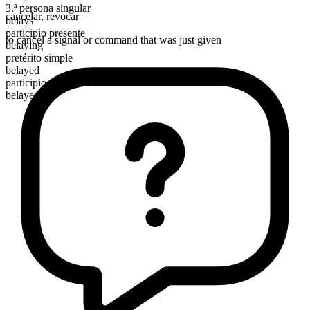
3.ª persona singular
cancelar
,
revocar
belays
participio presente
to cancel a signal or command that was just given
belaying
pretérito simple
belayed
participio pasado
belayed