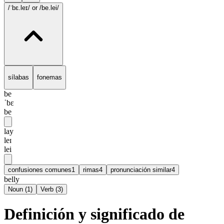
/ˈbɛ.leɪ/
or /be.lei/
sílabas
fonemas
be
ˈbɛ
be
lay
leɪ
lei
confusiones comunes
1
rimas
4
pronunciación similar
4
belly
Noun
(
1
)
Verb
(
3
)
Definición y significado de