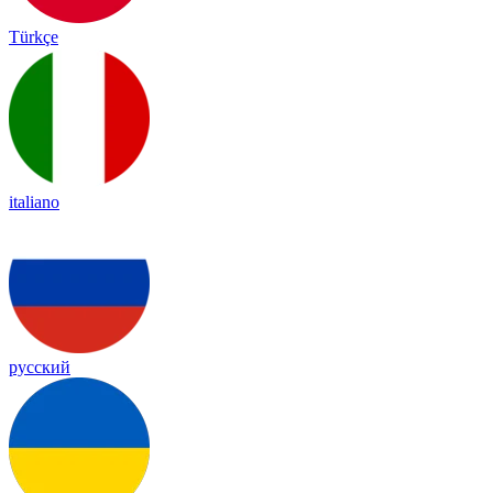
Türkçe
italiano
русский