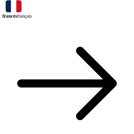
francés
français