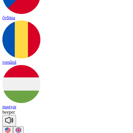
čeština
română
magyar
bee
per