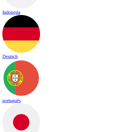
Indonesia
Deutsch
português