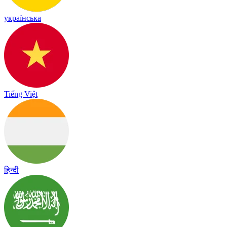
українська
Tiếng Việt
हिन्दी