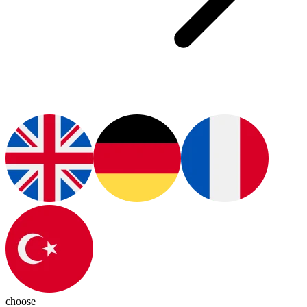
choose