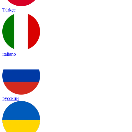
Türkçe
italiano
русский