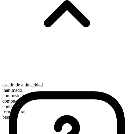
estado de animacidad
inanimado
composición morfológica
compuesto
contable
forma plural
beepers