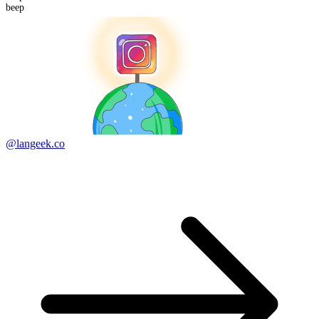
beep
@langeek.co