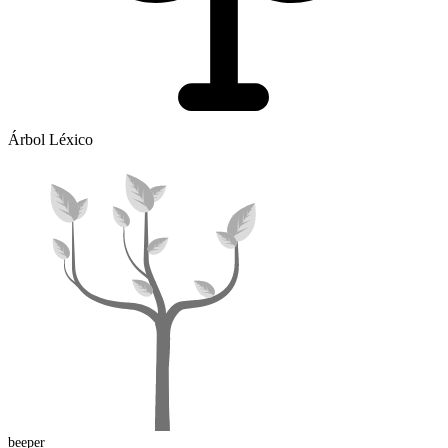
Árbol Léxico
beep
er