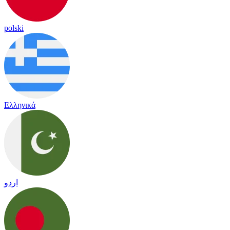
polski
Ελληνικά
اردو