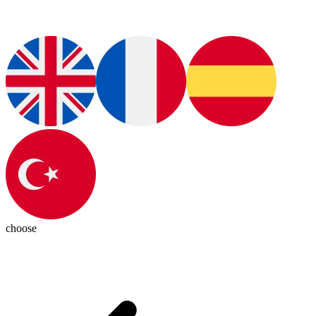
choose