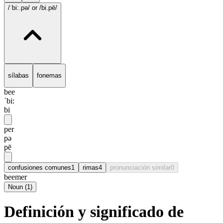
/ˈbi:.pə/
or /bi.pē/
sílabas
fonemas
bee
ˈbi:
bi
per
pə
pē
confusiones comunes
1
rimas
4
pronunciación similar
0
beemer
Noun
(
1
)
Definición y significado de