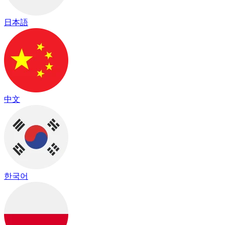
日本語
中文
한국어