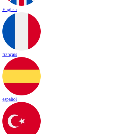
English
français
español