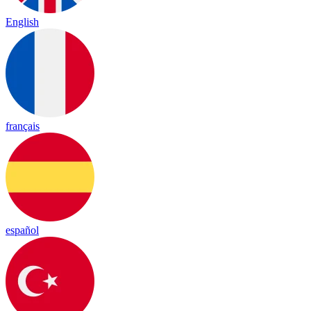
English
français
español