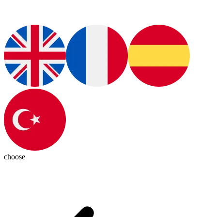
choose