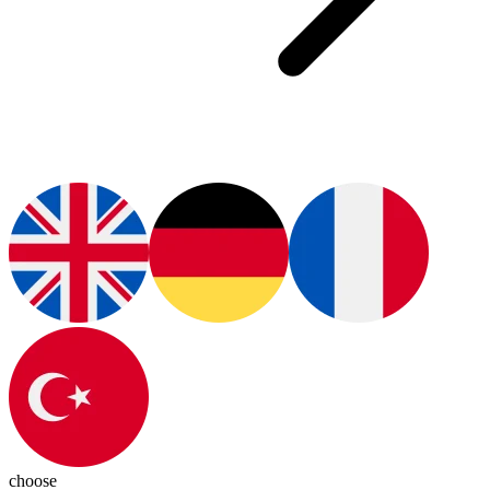
choose