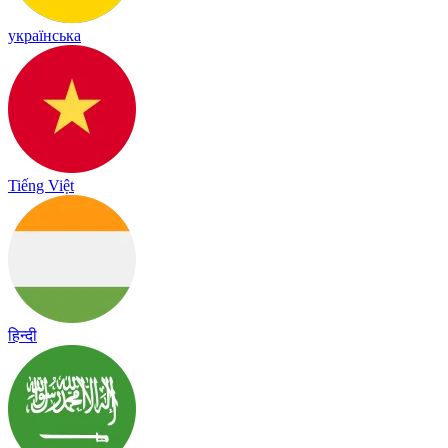
українська
Tiếng Việt
हिन्दी