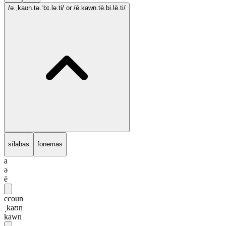
/ə.ˌkaʊn.tə.ˈbɪ.lə.ti/
or /ē.kawn.tē.bi.lē.ti/
sílabas
fonemas
a
ə
ē
ccoun
ˌkaʊn
kawn