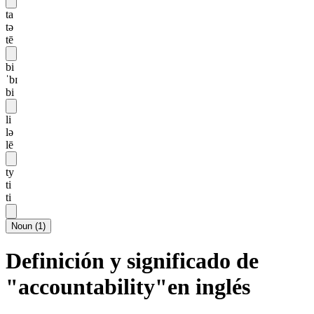
ta
tə
tē
bi
ˈbɪ
bi
li
lə
lē
ty
ti
ti
Noun
(
1
)
Definición y significado de
"accountability"en inglés