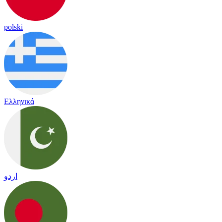
polski
Ελληνικά
اردو