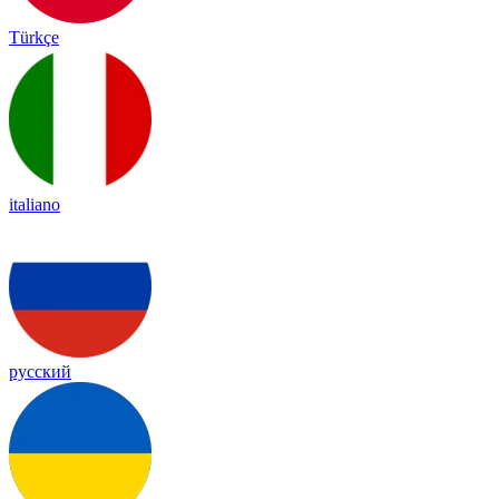
Türkçe
italiano
русский