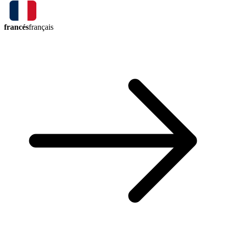
francés
français