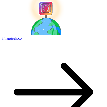
@langeek.co