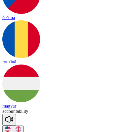
čeština
română
magyar
a
ccoun
ta
bi
li
ty