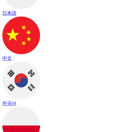
日本語
中文
한국어