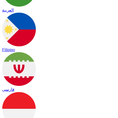
العربية
Filipino
فارسی