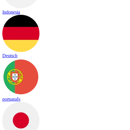
Indonesia
Deutsch
português