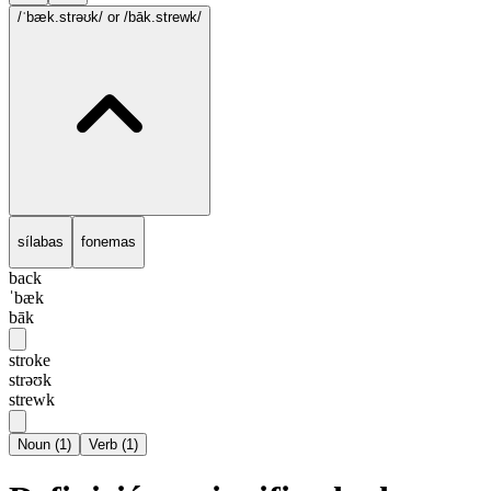
/ˈbæk.strəʊk/
or /bāk.strewk/
sílabas
fonemas
back
ˈbæk
bāk
stroke
strəʊk
strewk
Noun
(
1
)
Verb
(
1
)