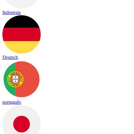
Indonesia
Deutsch
português