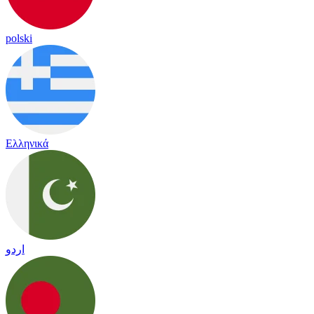
polski
Ελληνικά
اردو