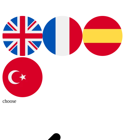
choose