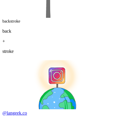
backstroke
back
+
stroke
@langeek.co