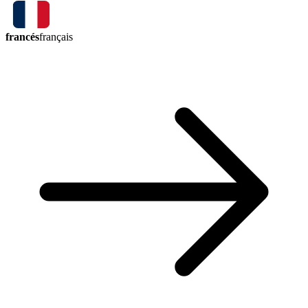
francés
français