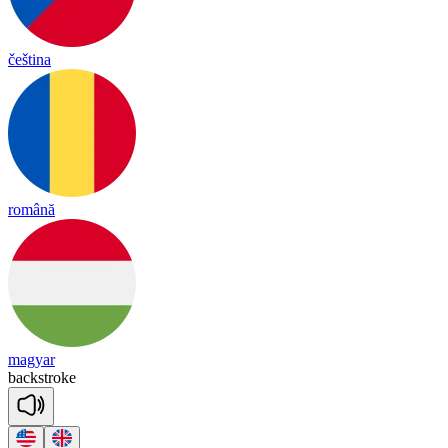
čeština
română
magyar
back
stroke