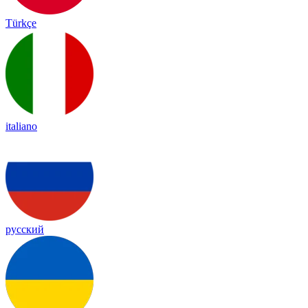
Türkçe
italiano
русский