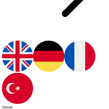
choose