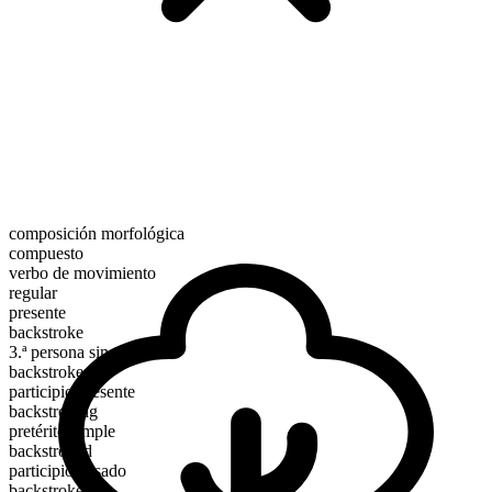
composición morfológica
compuesto
verbo de movimiento
regular
presente
backstroke
3.ª persona singular
backstrokes
participio presente
backstroking
pretérito simple
backstroked
participio pasado
backstroked