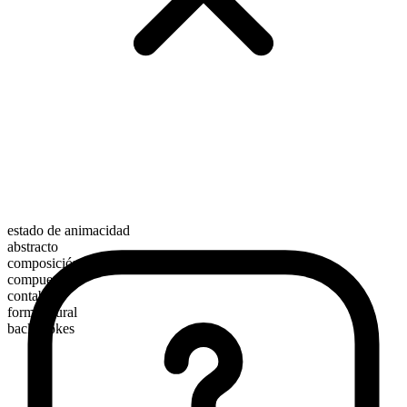
estado de animacidad
abstracto
composición morfológica
compuesto
contable
forma plural
backstrokes