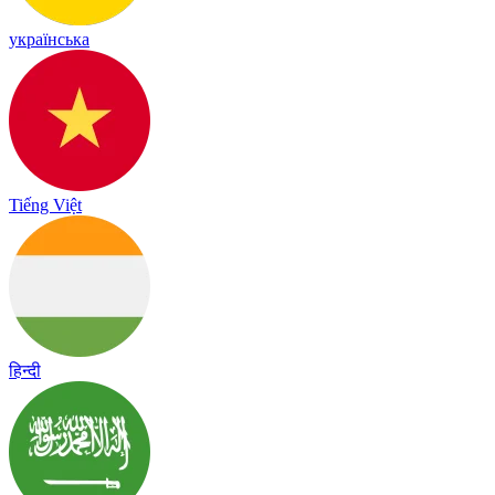
українська
Tiếng Việt
हिन्दी