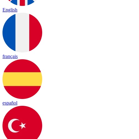
English
français
español