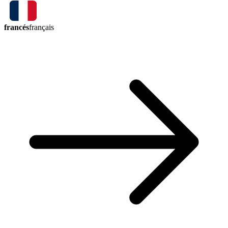
francés
français