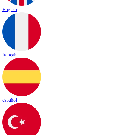
English
français
español