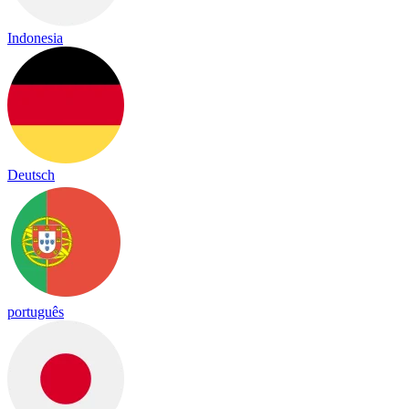
Indonesia
Deutsch
português