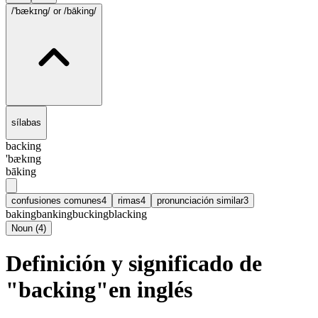
/'bækɪng/
or /bāking/
sílabas
backing
'bækɪng
bāking
confusiones comunes
4
rimas
4
pronunciación similar
3
baking
banking
bucking
blacking
Noun
(
4
)
Definición y significado de
"backing"en inglés