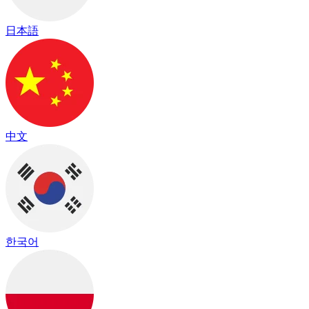
日本語
中文
한국어