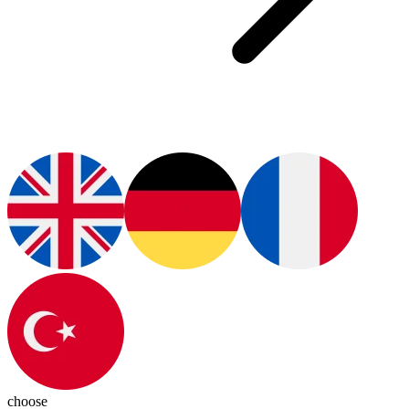
choose