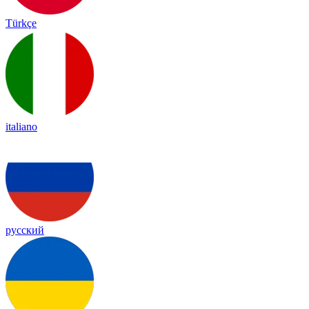
Türkçe
italiano
русский