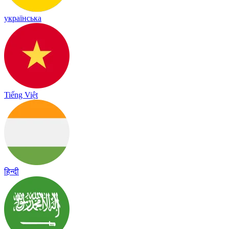
українська
Tiếng Việt
हिन्दी