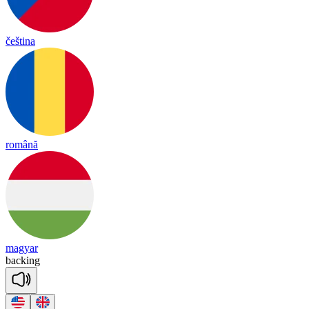
čeština
română
magyar
backing