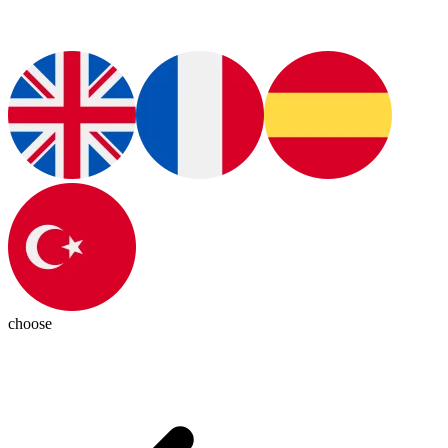
choose