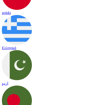
polski
Ελληνικά
اردو