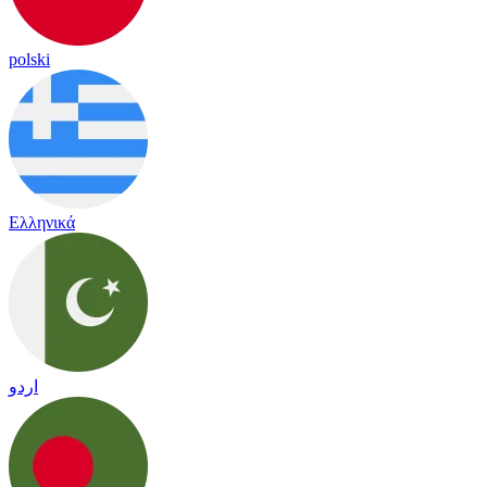
polski
Ελληνικά
اردو