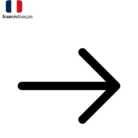
francés
français