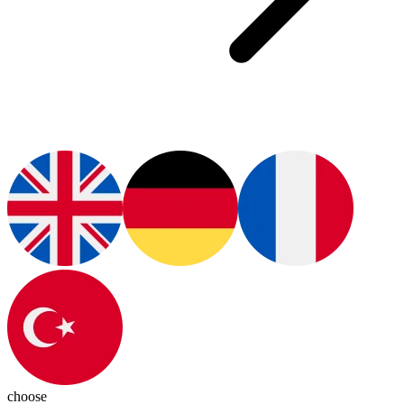
choose