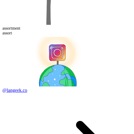
assort
ment
assort
@langeek.co