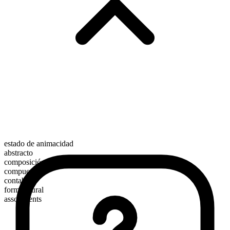
estado de animacidad
abstracto
composición morfológica
compuesto
contable
forma plural
assortments