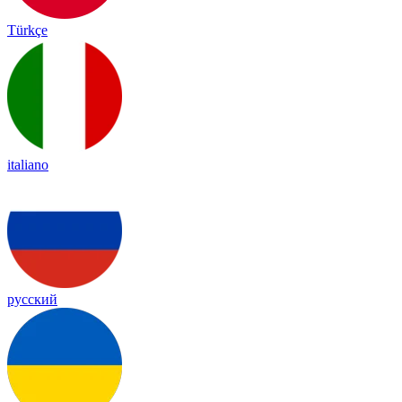
Türkçe
italiano
русский