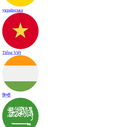
українська
Tiếng Việt
हिन्दी