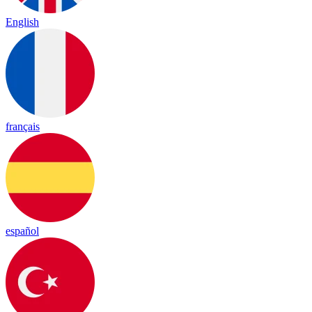
English
français
español