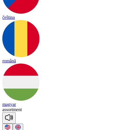
čeština
română
magyar
a
ssort
ment