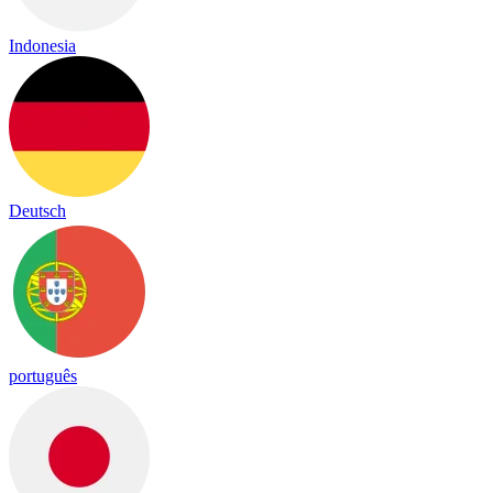
Indonesia
Deutsch
português