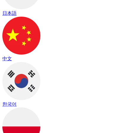
日本語
中文
한국어