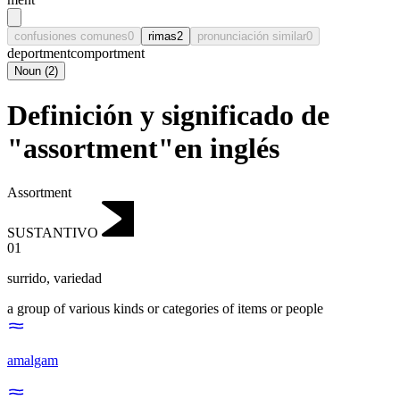
confusiones comunes
0
rimas
2
pronunciación similar
0
deportment
comportment
Noun
(
2
)
Definición y significado de
"assortment"en inglés
Assortment
SUSTANTIVO
01
surrido
,
variedad
a group of various kinds or categories of items or people
amalgam