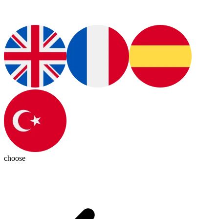
choose