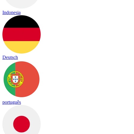
Indonesia
Deutsch
português