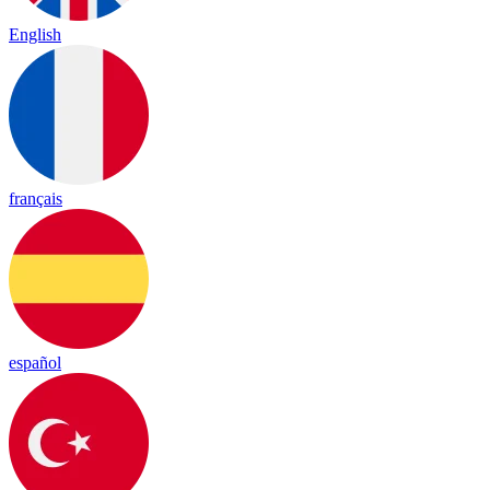
English
français
español