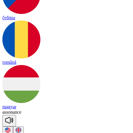
čeština
română
magyar
a
sso
nance