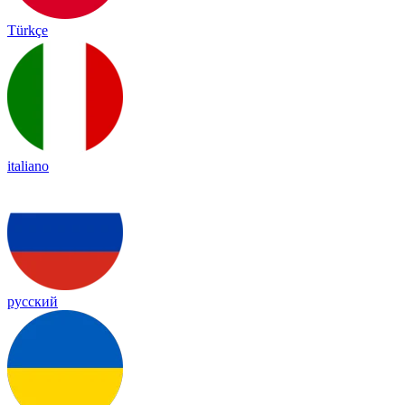
Türkçe
italiano
русский