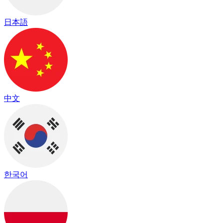
日本語
中文
한국어