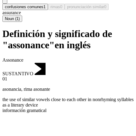
confusiones comunes
1
rimas
0
pronunciación similar
0
assurance
Noun
(
1
)
Definición y significado de
"assonance"en inglés
Assonance
SUSTANTIVO
01
asonancia
,
rima asonante
the use of similar vowels close to each other in nonrhyming syllables
as a literary device
información gramatical