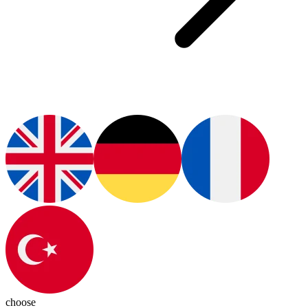
choose