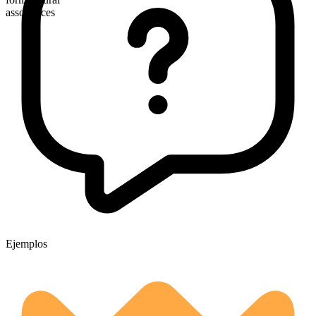
assonances
Ejemplos