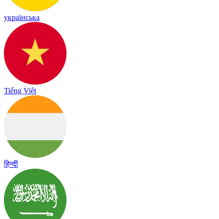
українська
Tiếng Việt
हिन्दी