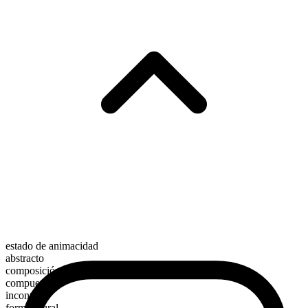
estado de animacidad
abstracto
composición morfológica
compuesto
incontable
forma plural