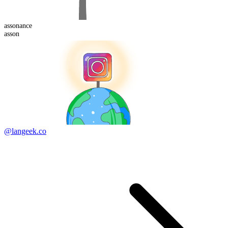
asson
ance
asson
@langeek.co