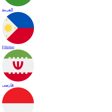
العربية
Filipino
فارسی