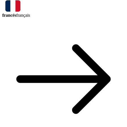
francés
français