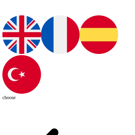
choose