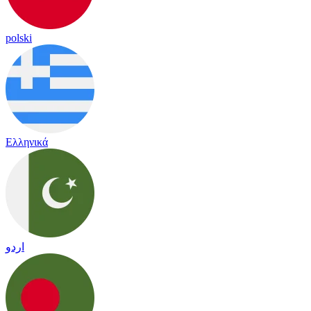
polski
Ελληνικά
اردو