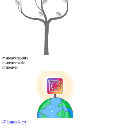
maneuverability
maneuver
able
maneuver
@langeek.co