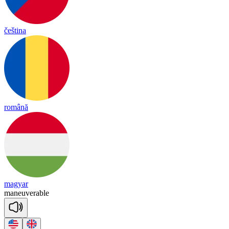
čeština
română
magyar
ma
neu
ve
ra
ble