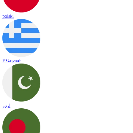
polski
Ελληνικά
اردو