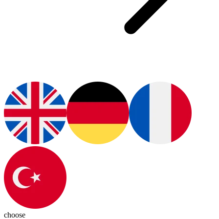
choose