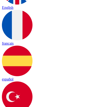
English
français
español