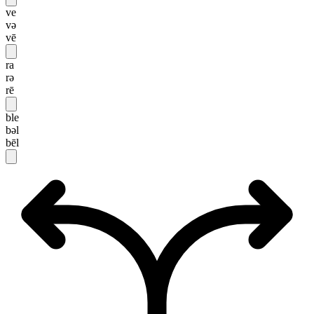
ve
və
vē
ra
rə
rē
ble
bəl
bēl