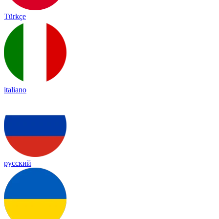
Türkçe
italiano
русский