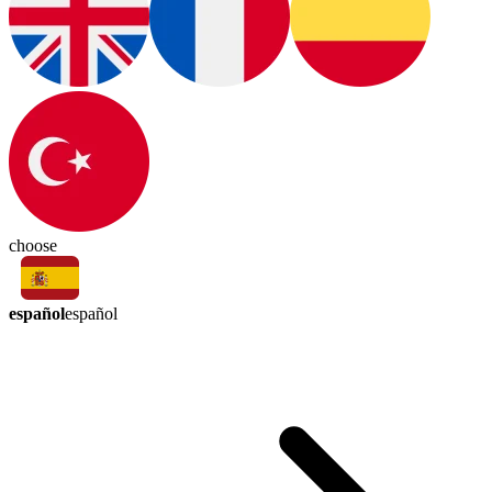
choose
español
español