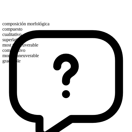
composición morfológica
compuesto
cualitativo
superlativo
most maneuverable
comparativo
more maneuverable
graduable