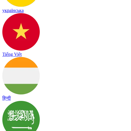
українська
Tiếng Việt
हिन्दी