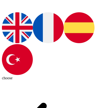
choose