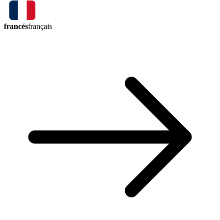
francés
français