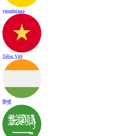
українська
Tiếng Việt
हिन्दी