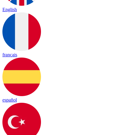
English
français
español