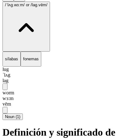
/ˈlʌg.wɜ:m/
or /lag.vēm/
sílabas
fonemas
lug
ˈlʌg
lag
worm
wɜ:m
vēm
Noun
(
1
)
Definición y significado de