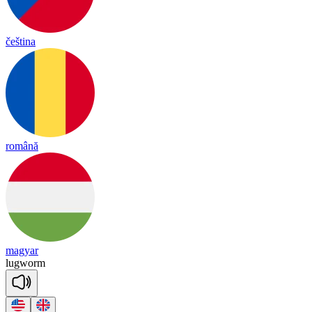
čeština
română
magyar
lug
worm