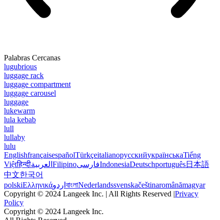
Palabras Cercanas
lugubrious
luggage rack
luggage compartment
luggage carousel
luggage
lukewarm
lula kebab
lull
lullaby
lulu
English
français
español
Türkçe
italiano
русский
українська
Tiếng
Việt
हिन्दी
العربية
Filipino
فارسی
Indonesia
Deutsch
português
日本語
中文
한국어
polski
Ελληνικά
اردو
বাংলা
Nederlands
svenska
čeština
română
magyar
Copyright © 2024 Langeek Inc. | All Rights Reserved |
Privacy
Policy
Copyright © 2024 Langeek Inc.