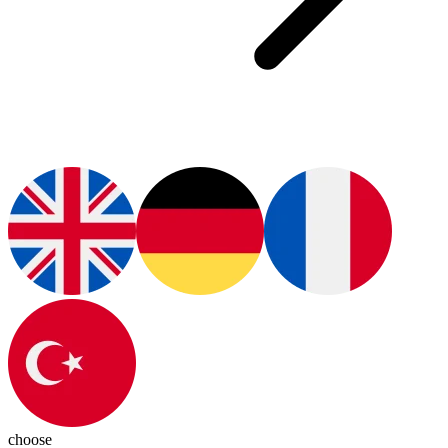
choose