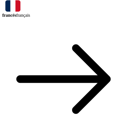
francés
français