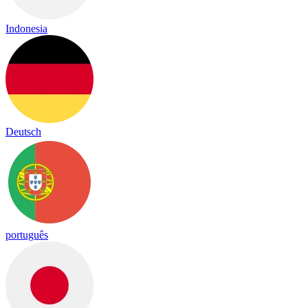
Indonesia
Deutsch
português