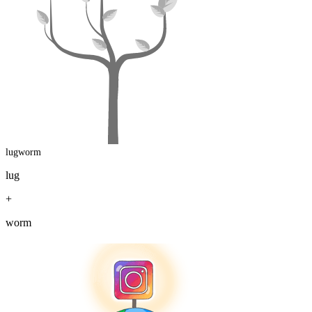
lugworm
lug
+
worm