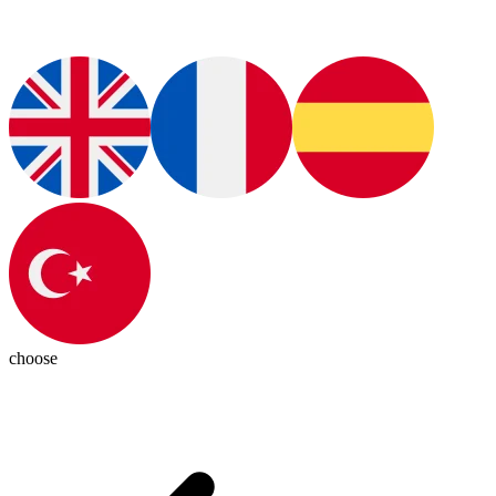
choose