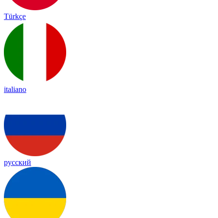
Türkçe
italiano
русский