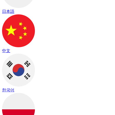
日本語
中文
한국어