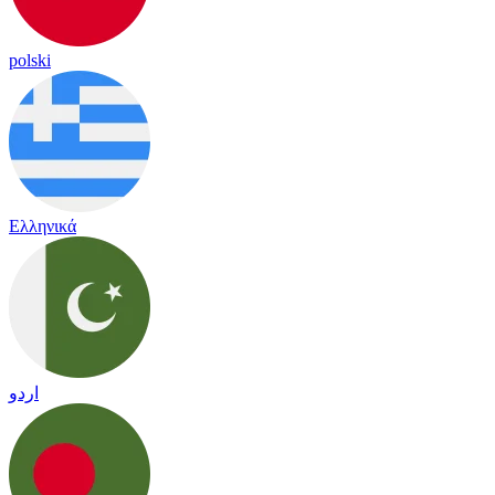
polski
Ελληνικά
اردو