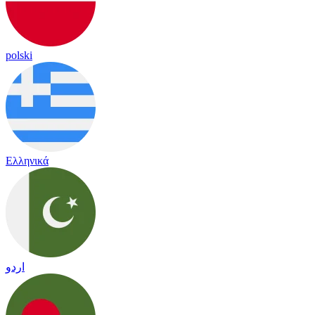
polski
Ελληνικά
اردو