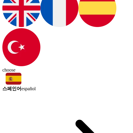
choose
스페인어
español