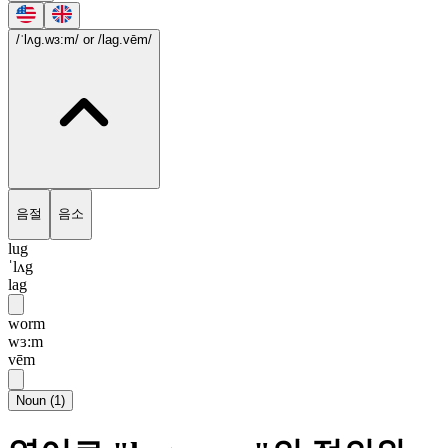
/ˈlʌg.wɜ:m/
or /lag.vēm/
음절
음소
lug
ˈlʌg
lag
worm
wɜ:m
vēm
Noun
(
1
)