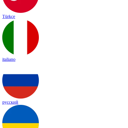
Türkçe
italiano
русский