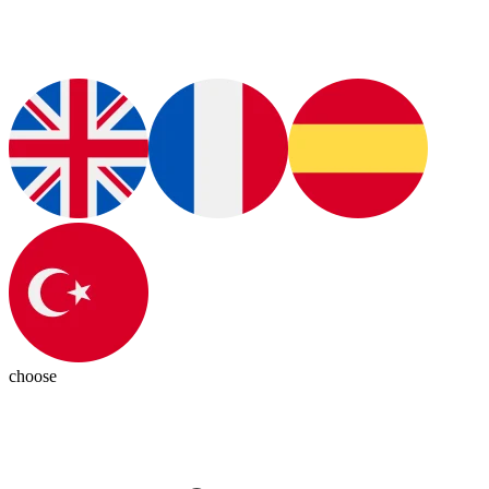
choose