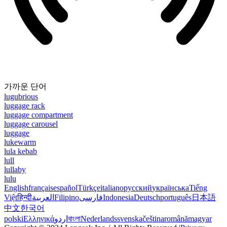
가까운 단어
lugubrious
luggage rack
luggage compartment
luggage carousel
luggage
lukewarm
lula kebab
lull
lullaby
lulu
English
français
español
Türkçe
italiano
русский
українська
Tiếng
Việt
हिन्दी
العربية
Filipino
فارسی
Indonesia
Deutsch
português
日本語
中文
한국어
polski
Ελληνικά
اردو
বাংলা
Nederlands
svenska
čeština
română
magyar