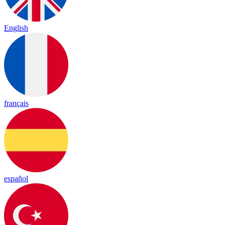
English
français
español