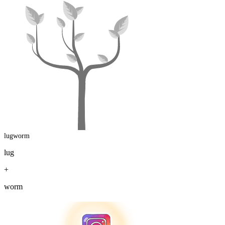
lugworm
lug
+
worm