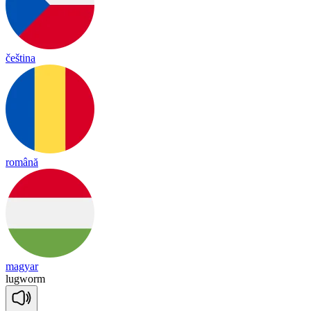
čeština
română
magyar
lug
worm