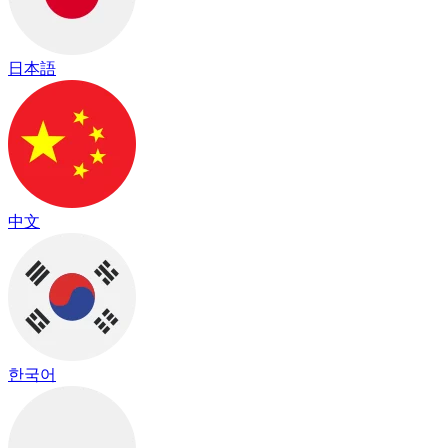
日本語
中文
한국어