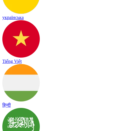
українська
Tiếng Việt
हिन्दी