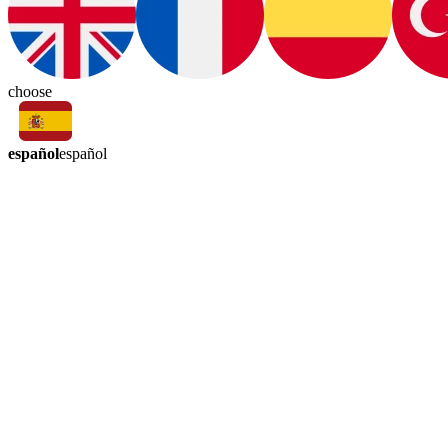
choose
español
español