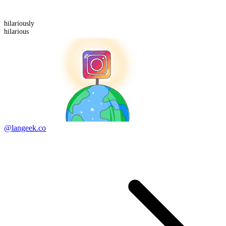
hilarious
ly
hilarious
@langeek.co