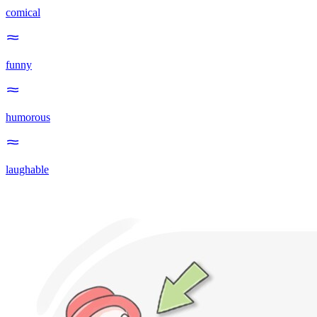
comical
funny
humorous
laughable