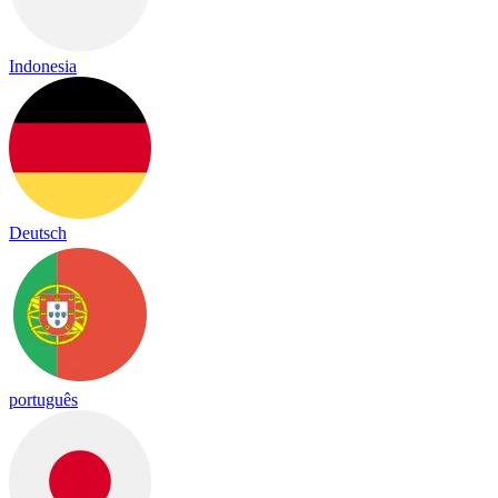
Indonesia
Deutsch
português