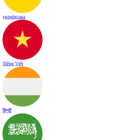
українська
Tiếng Việt
हिन्दी