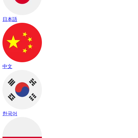
日本語
中文
한국어