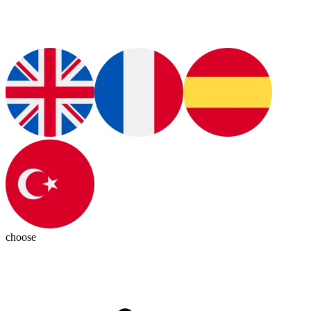
choose