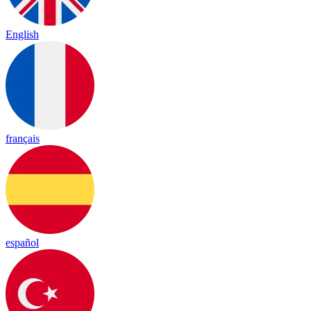
English
français
español