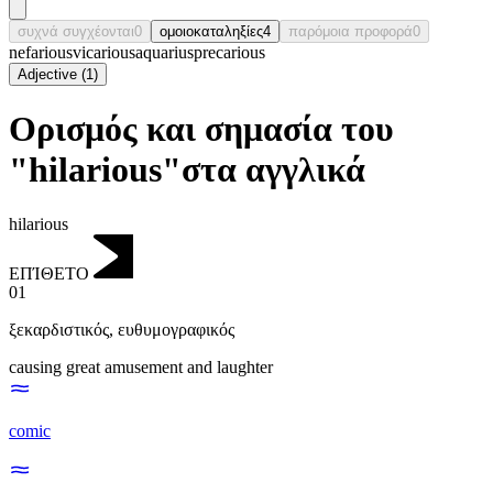
συχνά συγχέονται
0
ομοιοκαταληξίες
4
παρόμοια προφορά
0
nefarious
vicarious
aquarius
precarious
Adjective
(
1
)
Ορισμός και σημασία του
"hilarious"στα αγγλικά
hilarious
ΕΠΊΘΕΤΟ
01
ξεκαρδιστικός
,
ευθυμογραφικός
causing great amusement and laughter
comic