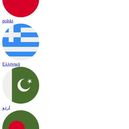
polski
Ελληνικά
اردو