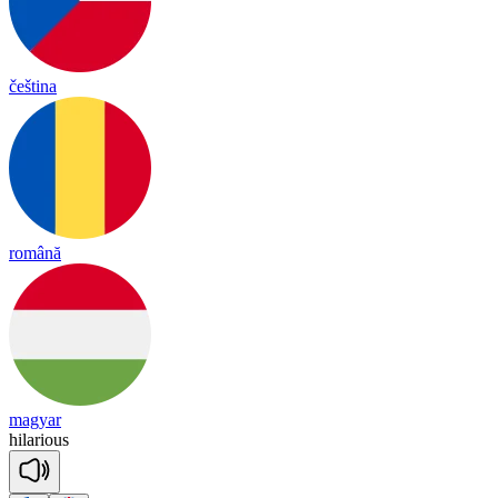
čeština
română
magyar
hi
la
rious