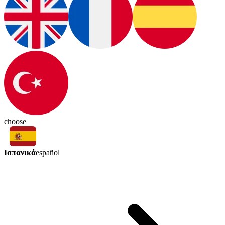
choose
Ισπανικά
español