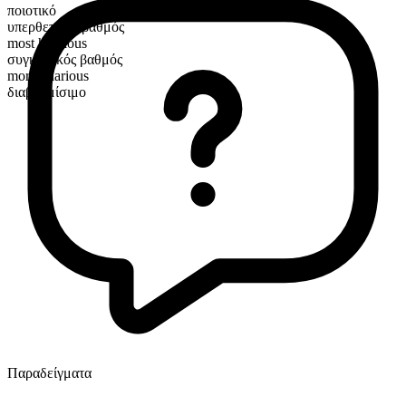
ποιοτικό
υπερθετικός βαθμός
most hilarious
συγκριτικός βαθμός
more hilarious
διαβαθμίσιμο
Παραδείγματα