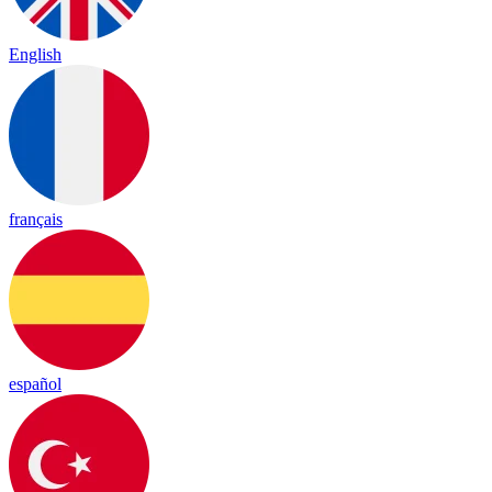
English
français
español