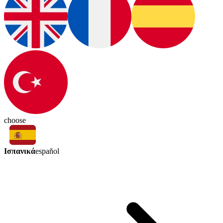
choose
Ισπανικά
español