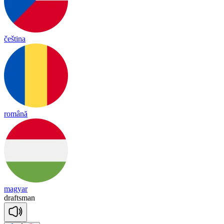
čeština
română
magyar
draft
sman