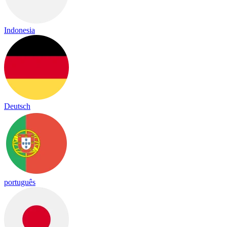
Indonesia
Deutsch
português