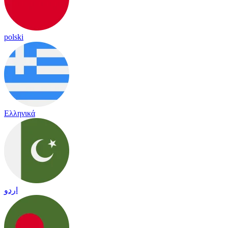
polski
Ελληνικά
اردو