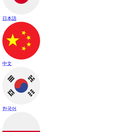
日本語
中文
한국어