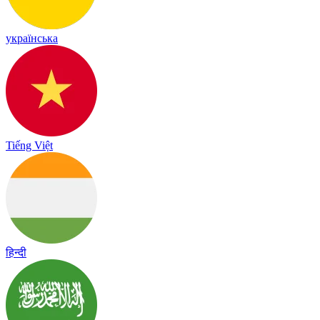
українська
Tiếng Việt
हिन्दी