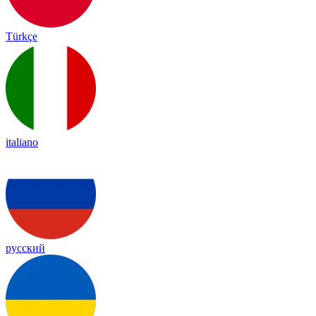
Türkçe
italiano
русский