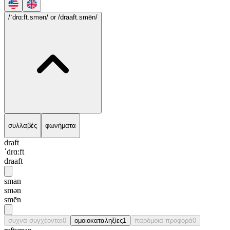
/ˈdrɑ:ft.smən/
or /draaft.smēn/
συλλαβές
φωνήματα
draft
ˈdrɑ:ft
draaft
sman
smən
smēn
συχνά συγχέονται
0
ομοιοκαταληξίες
1
παρόμοια προφορά
0