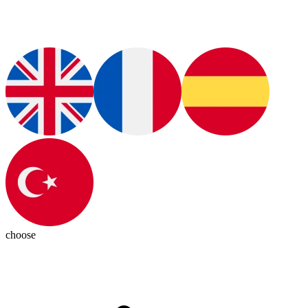
choose