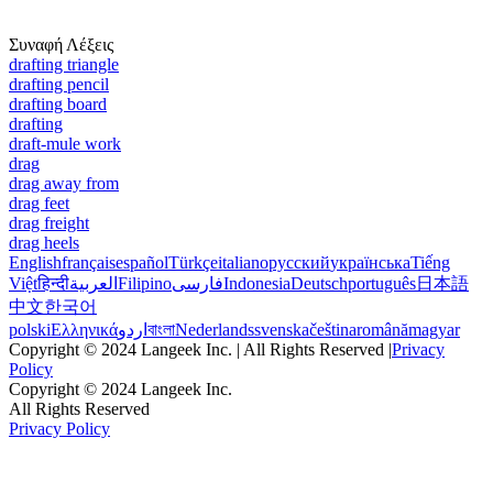
Συναφή Λέξεις
drafting triangle
drafting pencil
drafting board
drafting
draft-mule work
drag
drag away from
drag feet
drag freight
drag heels
English
français
español
Türkçe
italiano
русский
українська
Tiếng
Việt
हिन्दी
العربية
Filipino
فارسی
Indonesia
Deutsch
português
日本語
中文
한국어
polski
Ελληνικά
اردو
বাংলা
Nederlands
svenska
čeština
română
magyar
Copyright © 2024 Langeek Inc. | All Rights Reserved |
Privacy
Policy
Copyright © 2024 Langeek Inc.
All Rights Reserved
Privacy Policy