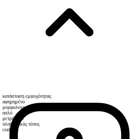
κατάσταση εμψυχότητας
αφηρημένο
μορφολογική σύνθεση
απλό
μετρήσιμο
πληθυντικός τύπος
crafts