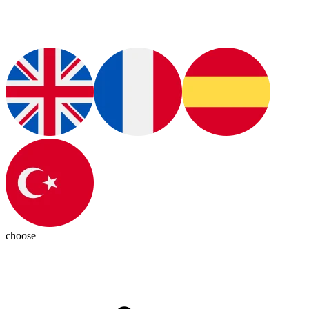
choose