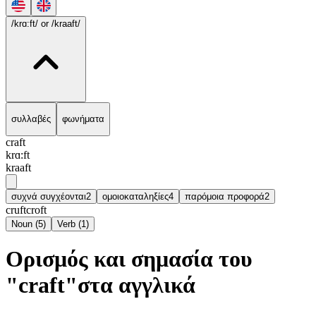
/krɑ:ft/
or /kraaft/
συλλαβές
φωνήματα
craft
krɑ:ft
kraaft
συχνά συγχέονται
2
ομοιοκαταληξίες
4
παρόμοια προφορά
2
cruft
croft
Noun
(
5
)
Verb
(
1
)
Ορισμός και σημασία του
"craft"στα αγγλικά