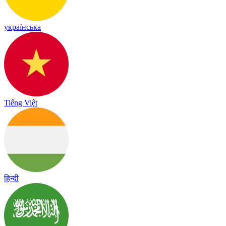
українська
Tiếng Việt
हिन्दी