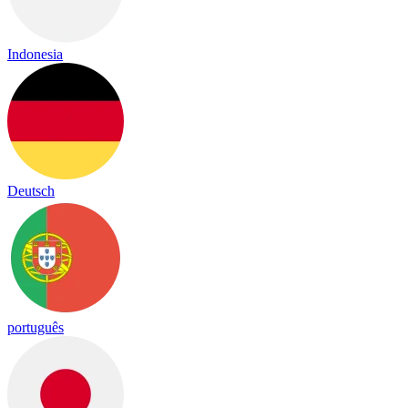
Indonesia
Deutsch
português