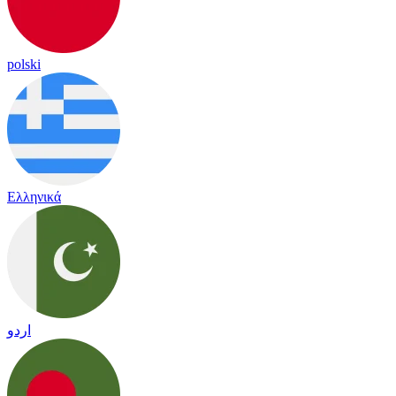
polski
Ελληνικά
اردو