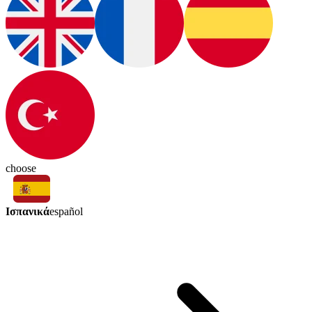
choose
Ισπανικά
español