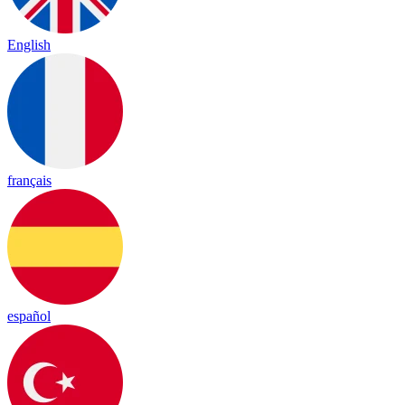
English
français
español