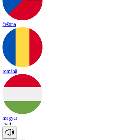
čeština
română
magyar
craft