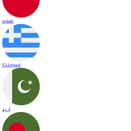
polski
Ελληνικά
اردو