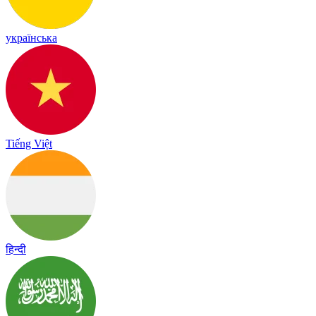
українська
Tiếng Việt
हिन्दी