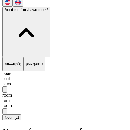
/bɔ:d.rum/
or /bawd.room/
συλλαβές
φωνήματα
board
bɔ:d
bawd
room
rum
room
Noun
(
1
)