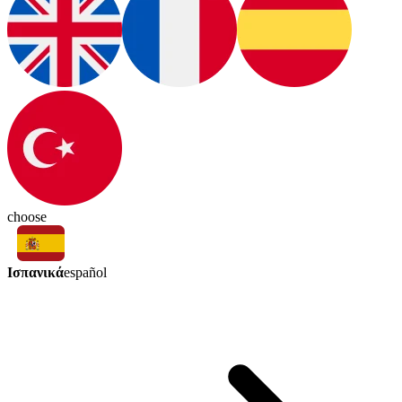
choose
Ισπανικά
español