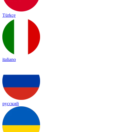
Türkçe
italiano
русский