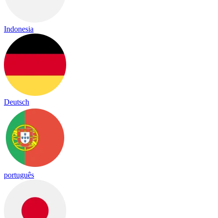
Indonesia
Deutsch
português