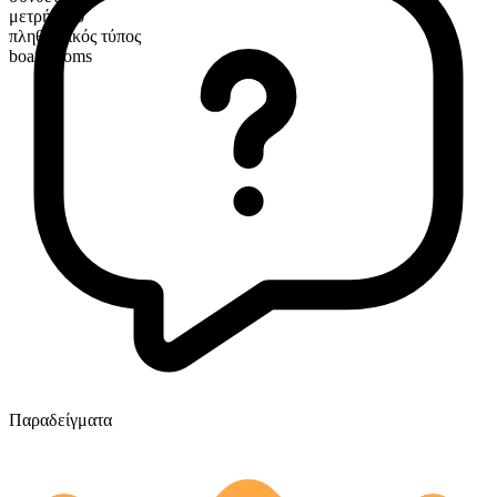
μετρήσιμο
πληθυντικός τύπος
boardrooms
Παραδείγματα