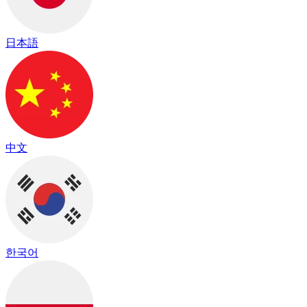
日本語
中文
한국어