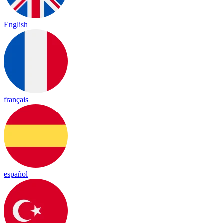
English
français
español