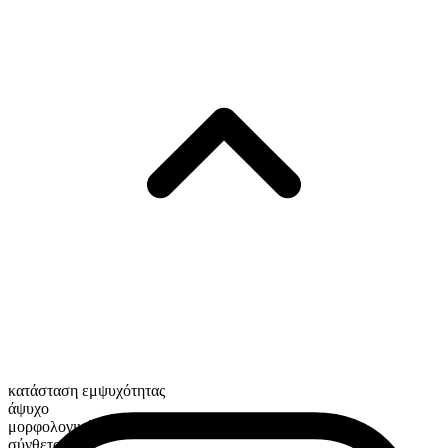
κατάσταση εμψυχότητας
άψυχο
μορφολογική σύνθεση
σύνθετο