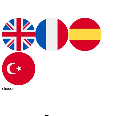
choose