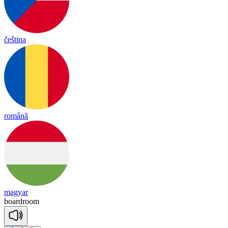
čeština
română
magyar
board
room