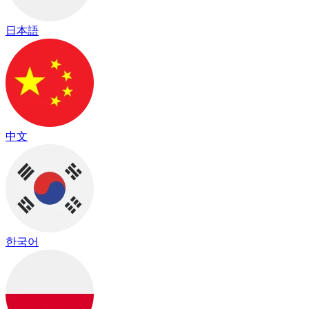
日本語
中文
한국어