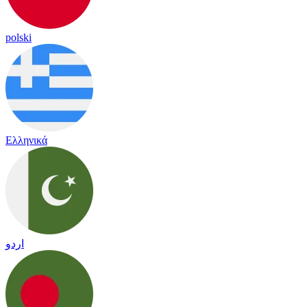
polski
Ελληνικά
اردو