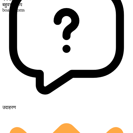
बहुवचन रूप
boardrooms
उदाहरण