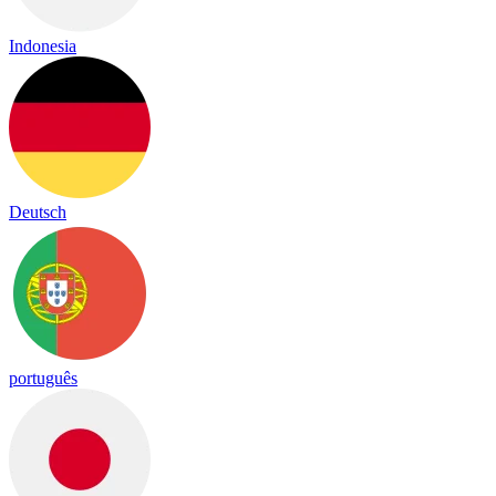
Indonesia
Deutsch
português