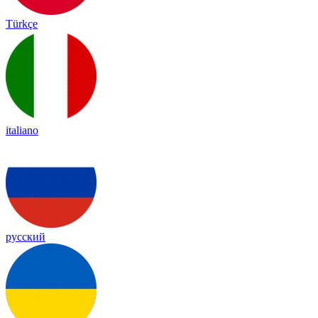
Türkçe
italiano
русский