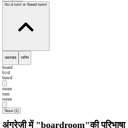
/bɔ:d.rum/
or /bawd.room/
अक्षरखंड
ध्वनिम
board
bɔ:d
bawd
room
rum
room
Noun
(
1
)
अंग्रेज़ी में "boardroom"की परिभाषा