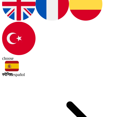
choose
स्पेनिश
español