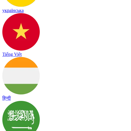
українська
Tiếng Việt
हिन्दी