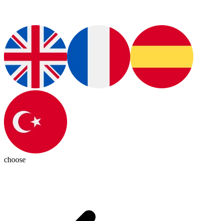
choose