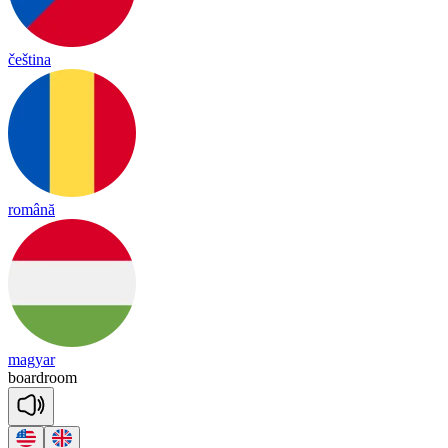
čeština
română
magyar
board
room