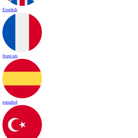
English
français
español