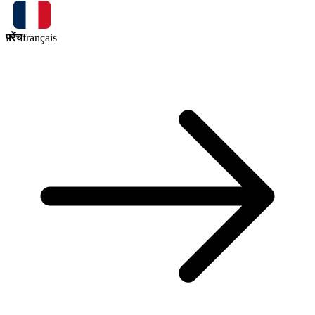
फ़्रेंच
français