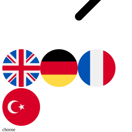
choose