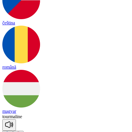
čeština
română
magyar
tourmaline