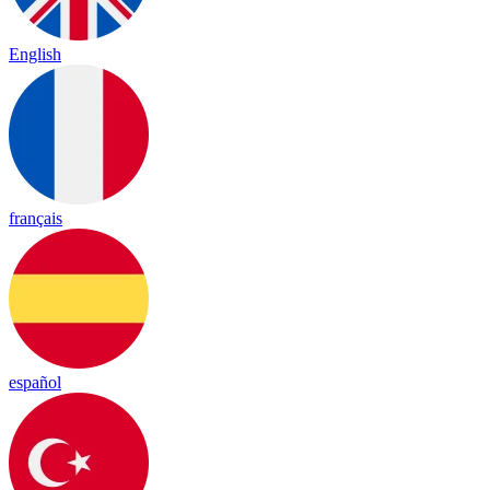
English
français
español