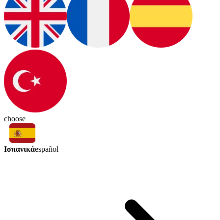
choose
Ισπανικά
español