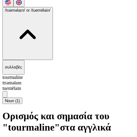
/tʊəməlaɪn/
or /tuemēlain/
συλλαβές
tourmaline
tʊəməlaɪn
tuemēlain
Noun
(
1
)
Ορισμός και σημασία του
"tourmaline"στα αγγλικά