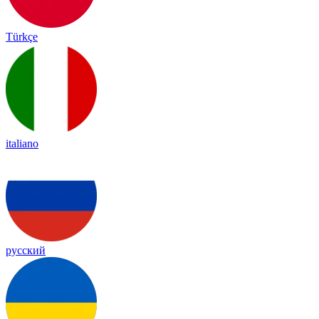
Türkçe
italiano
русский