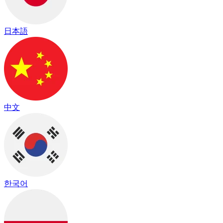
日本語
中文
한국어