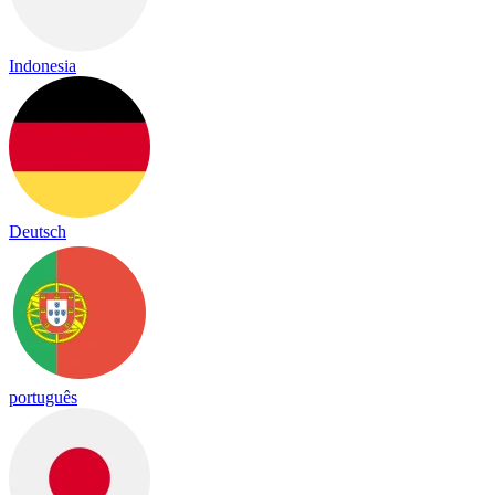
Indonesia
Deutsch
português