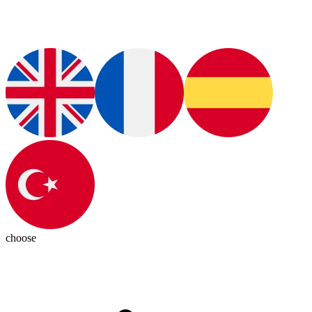
choose