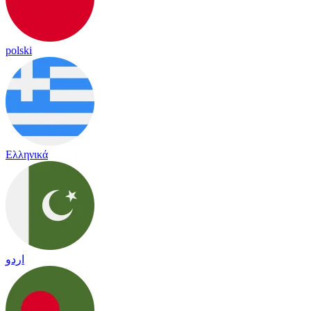
polski
Ελληνικά
اردو