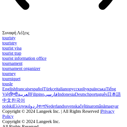
Συναφή Λέξεις
touristy
touristry
tourist visa
tourist trap
tourist information office
tournament
tournament organizer
tourney
tourniquet
tousle
English
français
español
Türkçe
italiano
русский
українська
Tiếng
Việt
हिन्दी
العربية
Filipino
فارسی
Indonesia
Deutsch
português
日本語
中文
한국어
polski
Ελληνικά
اردو
বাংলা
Nederlands
svenska
čeština
română
magyar
Copyright © 2024 Langeek Inc. | All Rights Reserved |
Privacy
Policy
Copyright © 2024 Langeek Inc.
All Rights Reserved