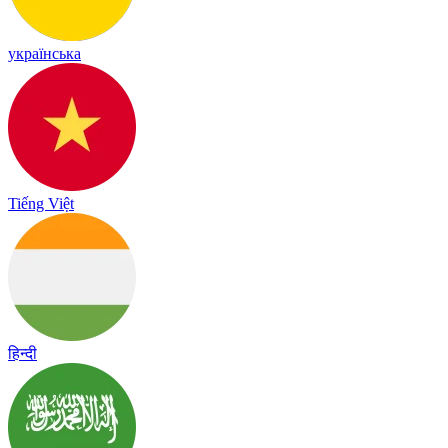
українська
Tiếng Việt
हिन्दी