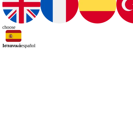
choose
Ισπανικά
español