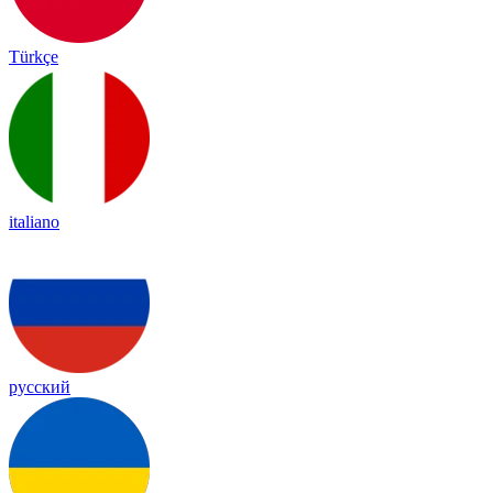
Türkçe
italiano
русский