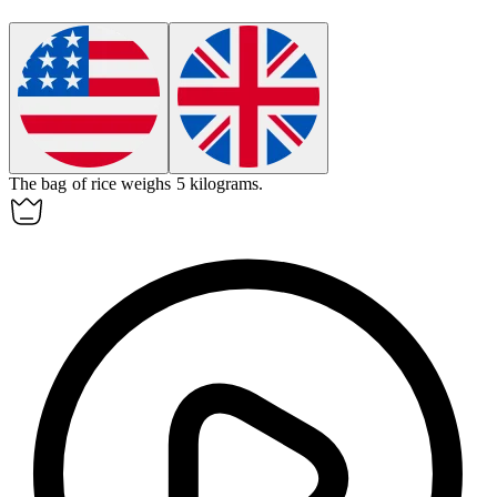
The bag of rice weighs 5
kilograms
.