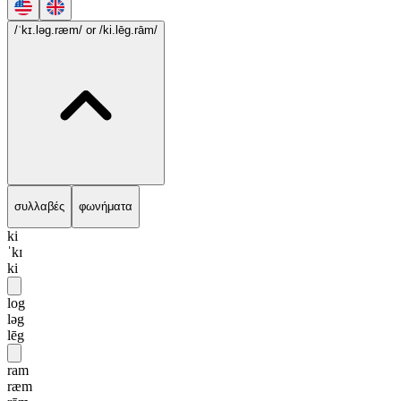
/ˈkɪ.ləg.ræm/
or /ki.lēg.rām/
συλλαβές
φωνήματα
ki
ˈkɪ
ki
log
ləg
lēg
ram
ræm