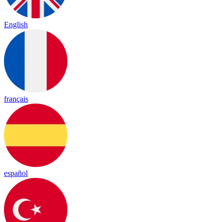
English
français
español