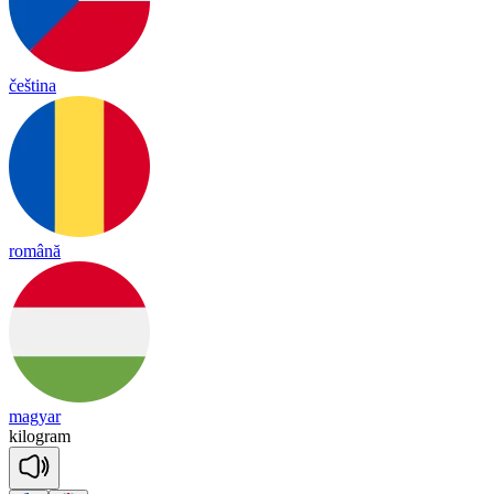
čeština
română
magyar
ki
log
ram