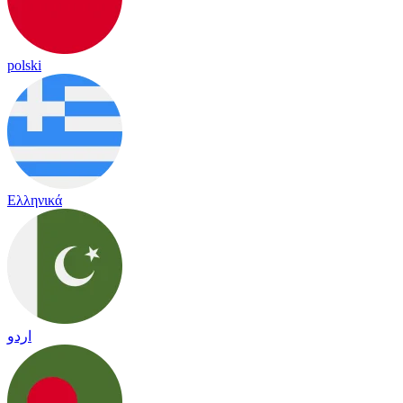
polski
Ελληνικά
اردو