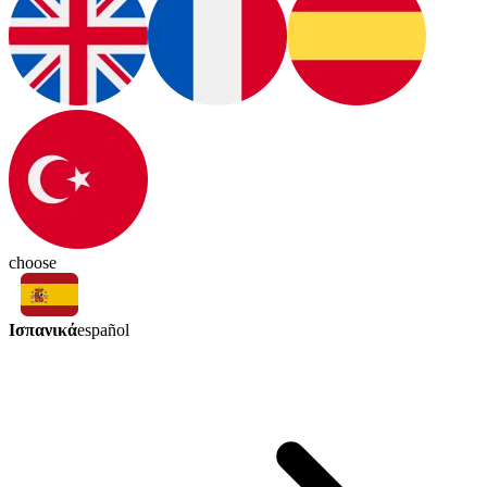
choose
Ισπανικά
español