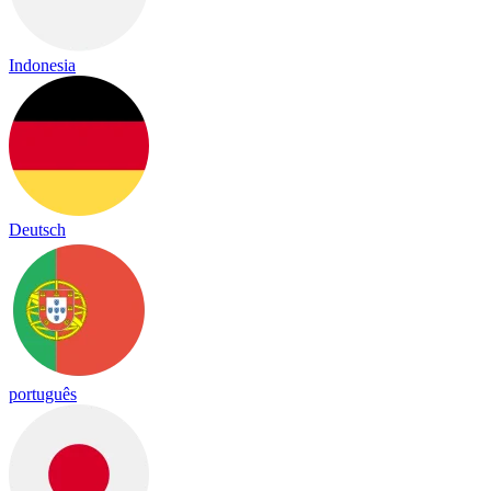
Indonesia
Deutsch
português