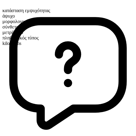
κατάσταση εμψυχότητας
άψυχο
μορφολογική σύνθεση
σύνθετο
μετρήσιμο
πληθυντικός τύπος
kilograms