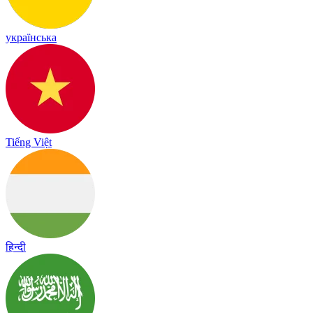
українська
Tiếng Việt
हिन्दी