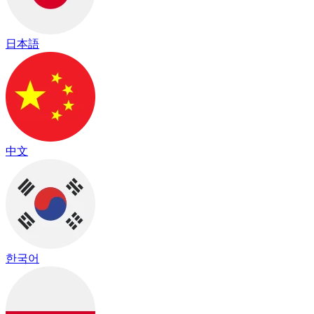
日本語
中文
한국어