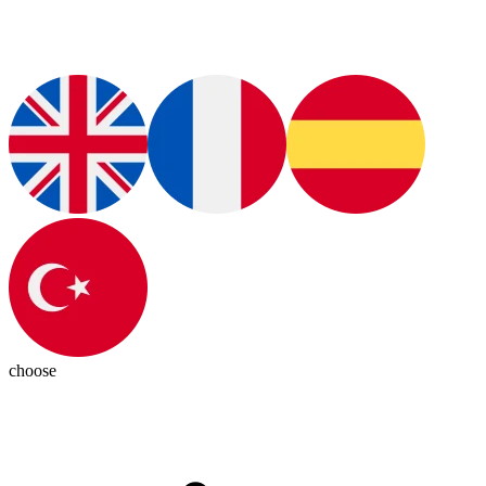
choose