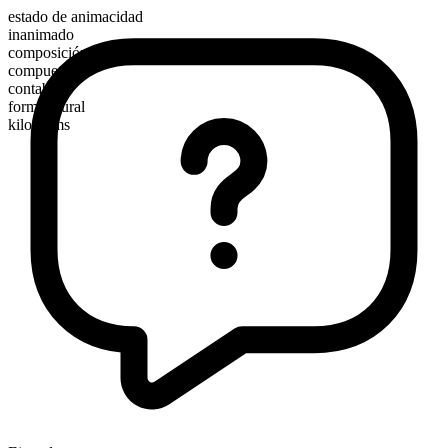
estado de animacidad
inanimado
composición morfológica
compuesto
contable
forma plural
kilograms