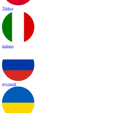
Türkçe
italiano
русский