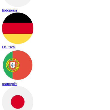
Indonesia
Deutsch
português