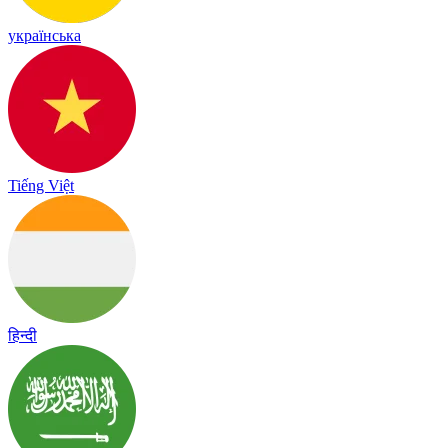
українська
Tiếng Việt
हिन्दी