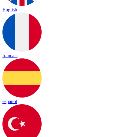
English
français
español