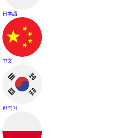
日本語
中文
한국어