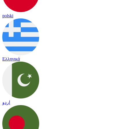
polski
Ελληνικά
اردو