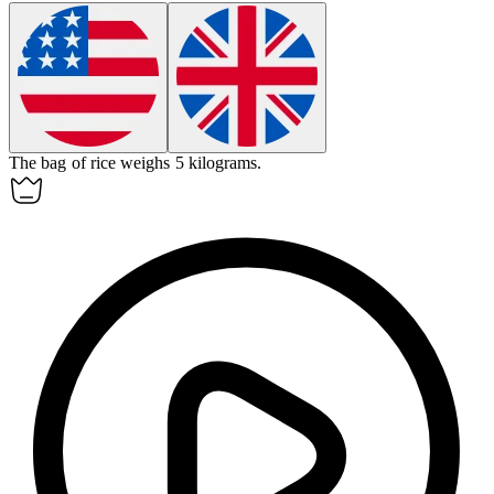
The bag of rice weighs 5
kilograms
.