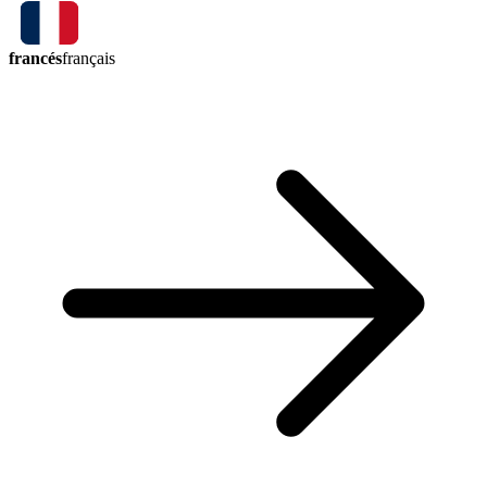
francés
français