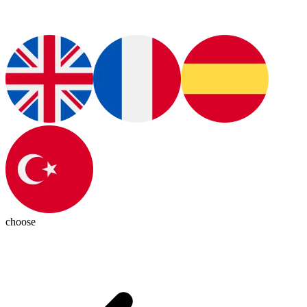
choose