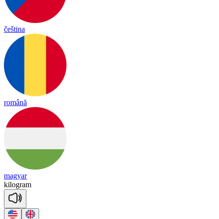
čeština
română
magyar
ki
log
ram