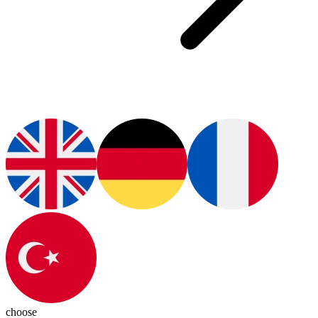
choose