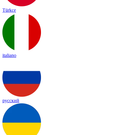
Türkçe
italiano
русский