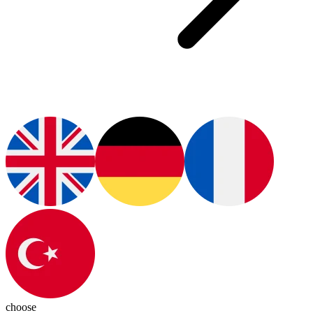
choose