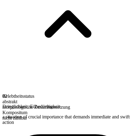
Belebtheitsstatus
02
abstrakt
Dringlichkeit
,
Eilbedürftigkeit
morphologische Zusammensetzung
Kompositum
a situation of crucial importance that demands immediate and swift
nicht zählbar
action