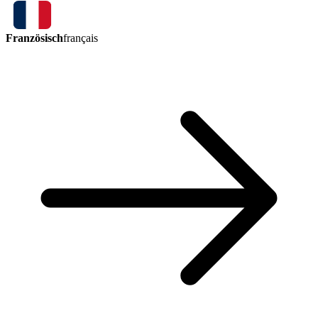
Französisch
français