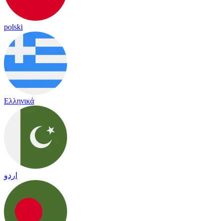
polski
Ελληνικά
اردو