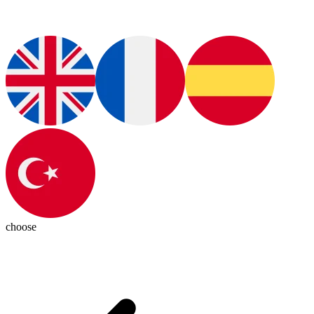
choose