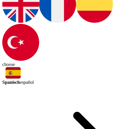
choose
Spanisch
español