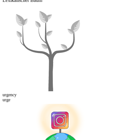
Lexikalischer Baum
urgency
urge