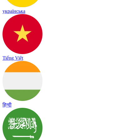
українська
Tiếng Việt
हिन्दी