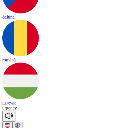
čeština
română
magyar
ur
gen
cy