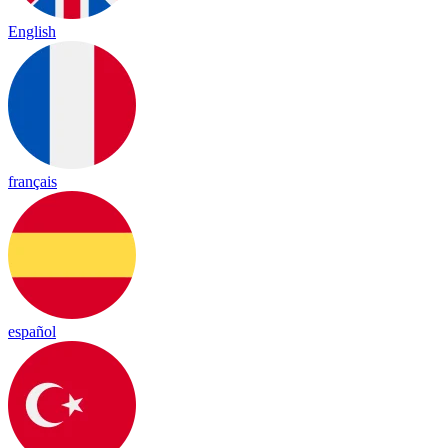
English
français
español