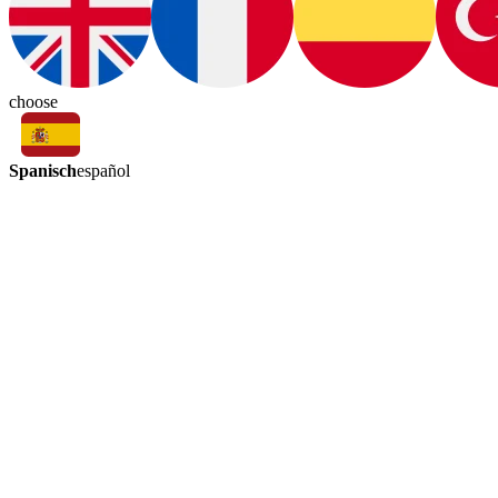
choose
Spanisch
español