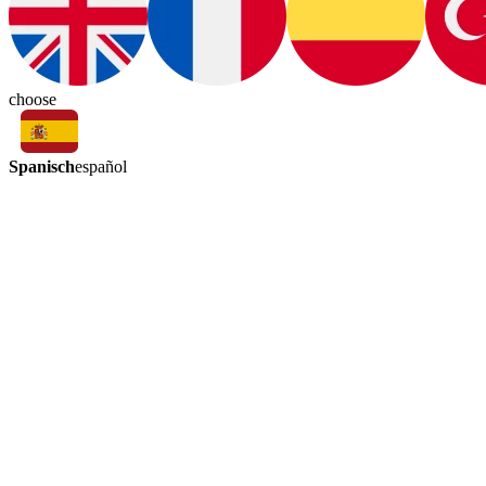
choose
Spanisch
español