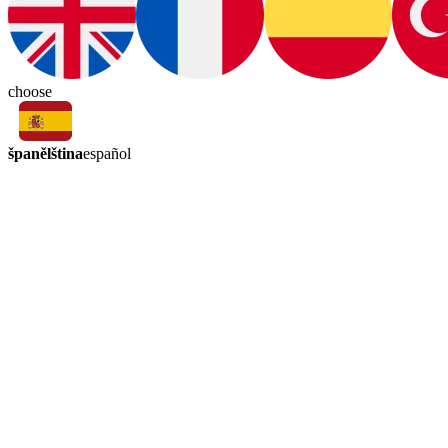
choose
španělština
español