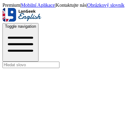
Premium
|
Mobilní Aplikace
|
Kontaktujte nás
|
Obrázkový slovník
Toggle navigation