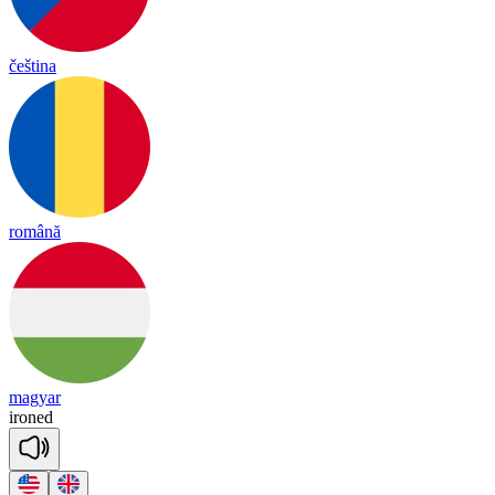
čeština
română
magyar
ironed