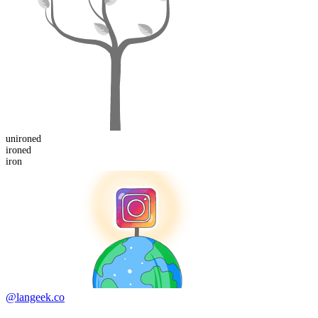
un
ironed
iron
ed
iron
@langeek.co