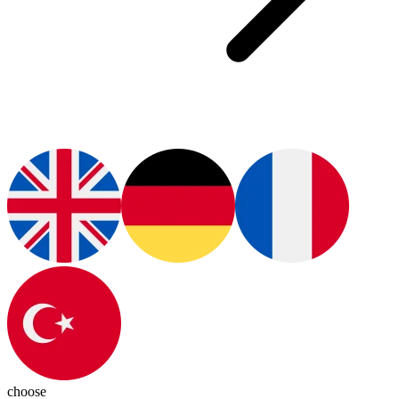
choose