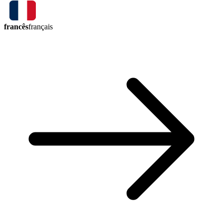
francês
français