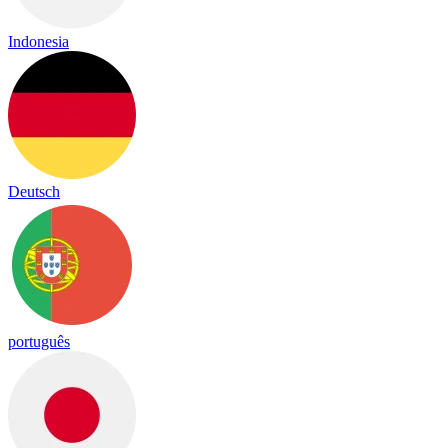
Indonesia
Deutsch
português