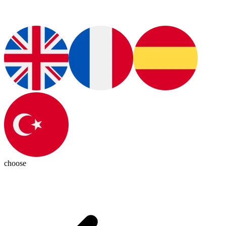
choose