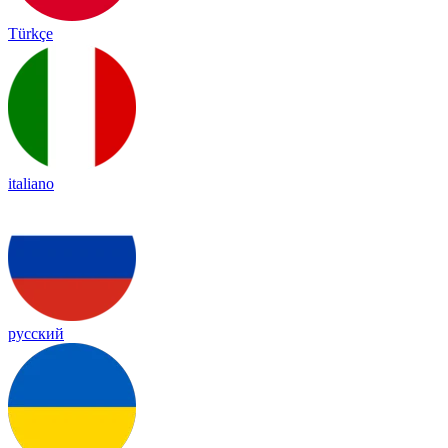
Türkçe
italiano
русский