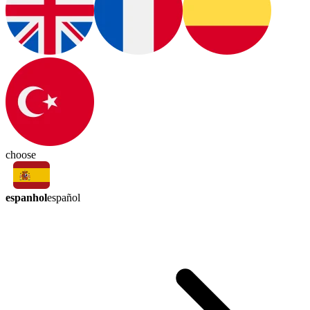
choose
espanhol
español