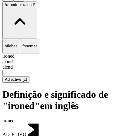
/aɪənd/
or /aiend/
sílabas
fonemas
ironed
aɪənd
aiend
Adjective
(
1
)
Definição e significado de
"ironed"em inglês
ironed
ADJETIVO