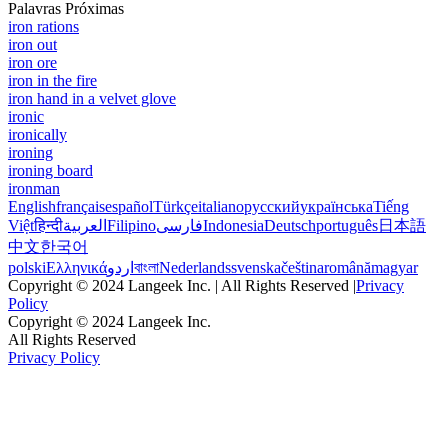
Palavras Próximas
iron rations
iron out
iron ore
iron in the fire
iron hand in a velvet glove
ironic
ironically
ironing
ironing board
ironman
English
français
español
Türkçe
italiano
русский
українська
Tiếng
Việt
हिन्दी
العربية
Filipino
فارسی
Indonesia
Deutsch
português
日本語
中文
한국어
polski
Ελληνικά
اردو
বাংলা
Nederlands
svenska
čeština
română
magyar
Copyright © 2024 Langeek Inc. | All Rights Reserved |
Privacy
Policy
Copyright © 2024 Langeek Inc.
All Rights Reserved
Privacy Policy