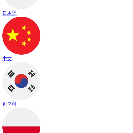
日本語
中文
한국어