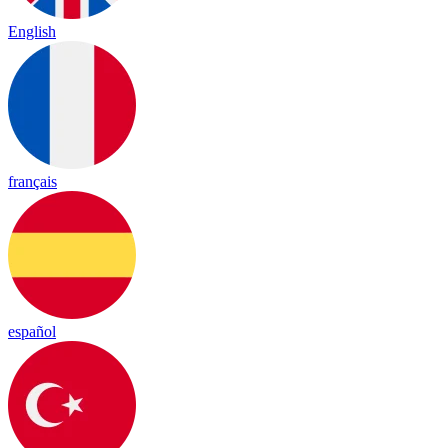
English
français
español