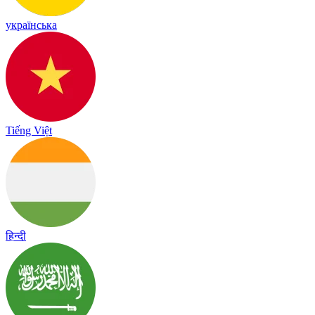
українська
Tiếng Việt
हिन्दी