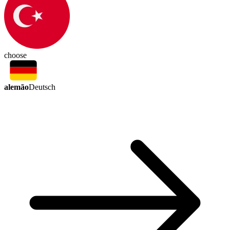
choose
alemão
Deutsch