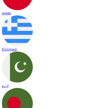
polski
Ελληνικά
اردو