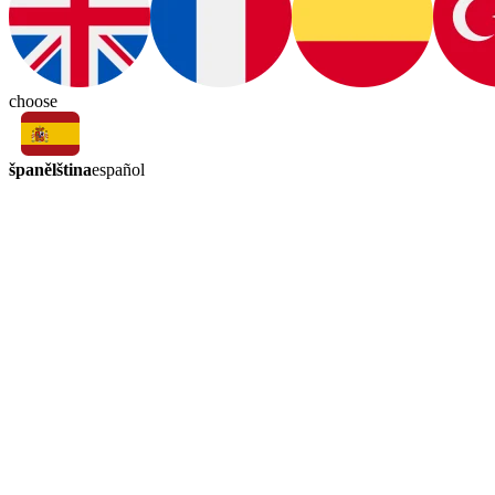
choose
španělština
español