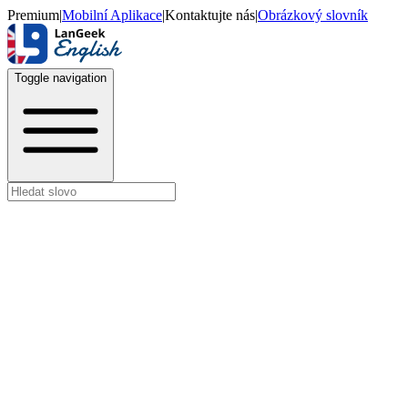
Premium
|
Mobilní Aplikace
|
Kontaktujte nás
|
Obrázkový slovník
Toggle navigation