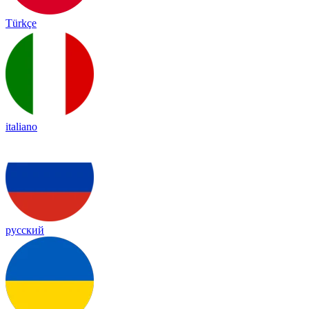
Türkçe
italiano
русский