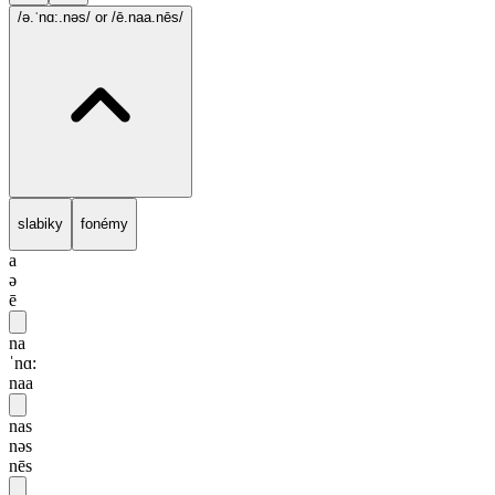
/ə.ˈnɑ:.nəs/
or /ē.naa.nēs/
slabiky
fonémy
a
ə
ē
na
ˈnɑ:
naa
nas
nəs
nēs