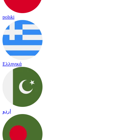
polski
Ελληνικά
اردو