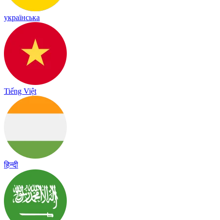
українська
Tiếng Việt
हिन्दी