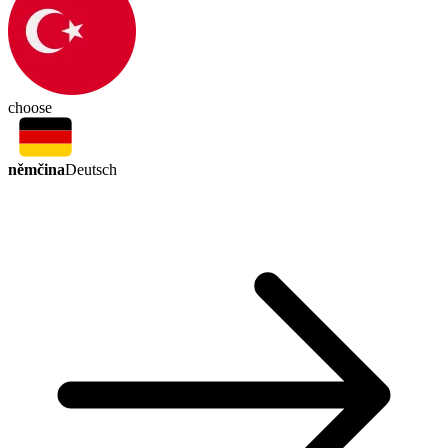
choose
němčina
Deutsch