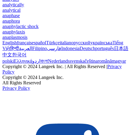
analytically
analytical
anaphase
anaphora
anaphylactic shock
anaphylaxis
anaplasmosis
English
français
español
Türkçe
italiano
русский
українська
Tiếng
Việt
हिन्दी
العربية
Filipino
فارسی
Indonesia
Deutsch
português
日本語
中文
한국어
polski
Ελληνικά
اردو
বাংলা
Nederlands
svenska
čeština
română
magyar
Copyright © 2024 Langeek Inc. | All Rights Reserved |
Privacy
Policy
Copyright © 2024 Langeek Inc.
All Rights Reserved
Privacy Policy