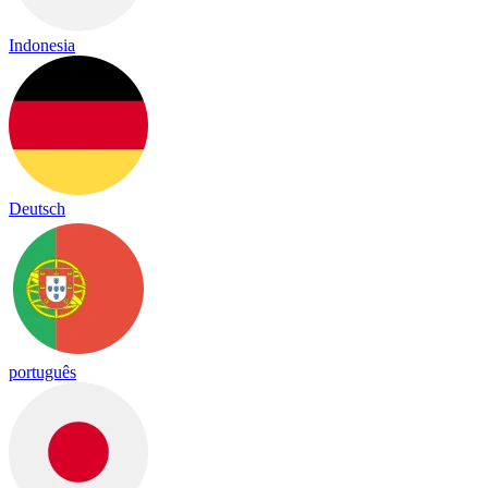
Indonesia
Deutsch
português