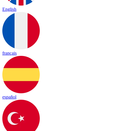
English
français
español