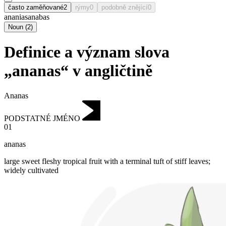
často zaměňované
2
rýmy
0
podobně znějící
0
ananias
anabas
Noun
(
2
)
Definice a význam slova
„ananas“ v angličtině
Ananas
PODSTATNÉ JMÉNO
01
ananas
large sweet fleshy tropical fruit with a terminal tuft of stiff leaves;
widely cultivated