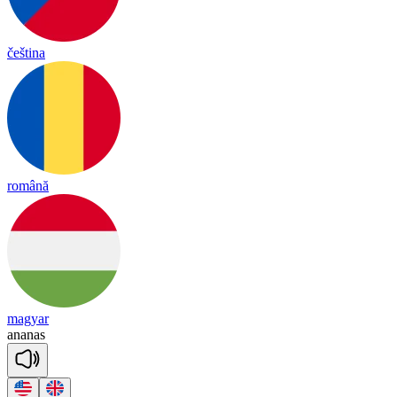
čeština
română
magyar
a
na
nas