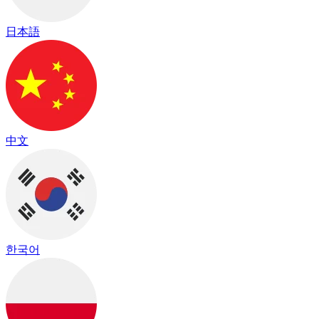
日本語
中文
한국어