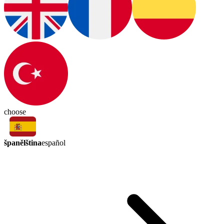
choose
španělština
español