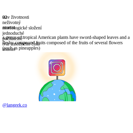
stav životnosti
02
neživotný
ananas
morfologické složení
jednoduché
a genus of tropical American plants have sword-shaped leaves and a
počitatelné
fleshy compound fruits composed of the fruits of several flowers
tvar množného čísla
(such as pineapples)
ananas
@langeek.co