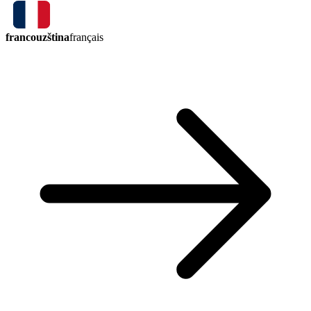
francouzština
français