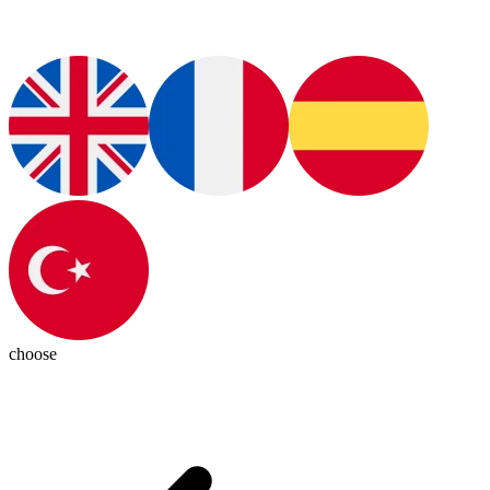
choose