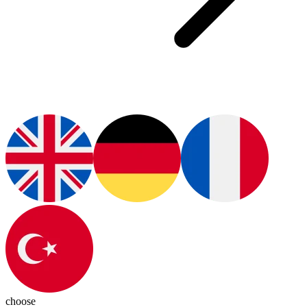
choose