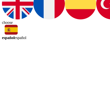
choose
español
español