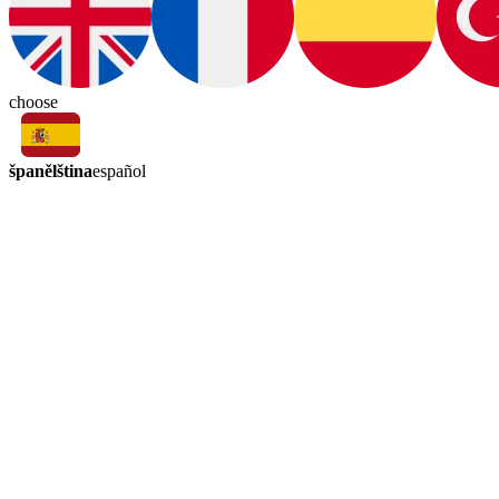
choose
španělština
español