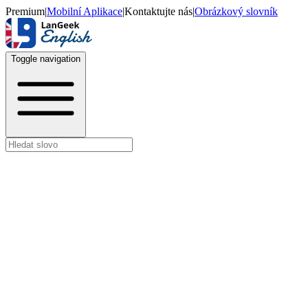
Premium
|
Mobilní Aplikace
|
Kontaktujte nás
|
Obrázkový slovník
Toggle navigation