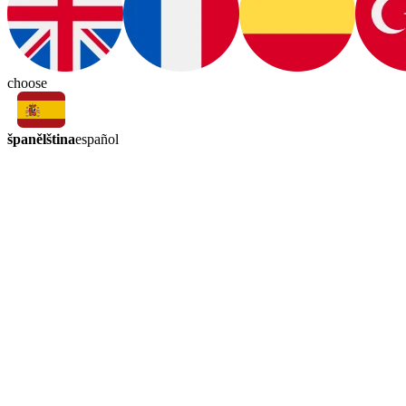
choose
španělština
español