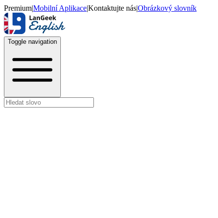
Premium
|
Mobilní Aplikace
|
Kontaktujte nás
|
Obrázkový slovník
Toggle navigation