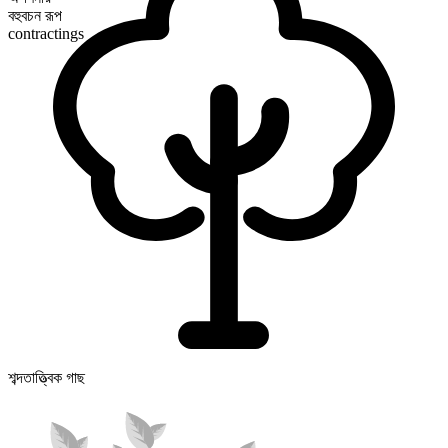
বহুবচন রূপ
contractings
শব্দতাত্ত্বিক গাছ