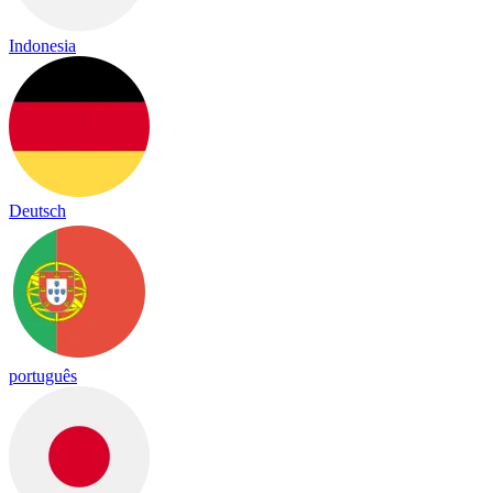
Indonesia
Deutsch
português