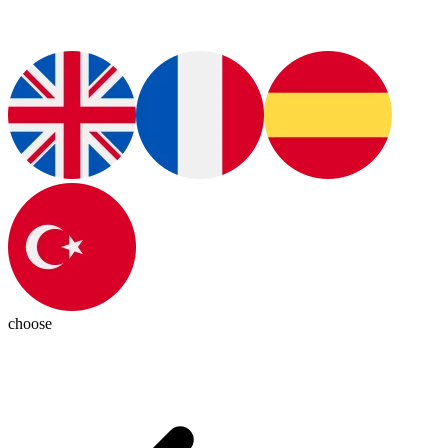
choose