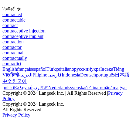
নিকটবর্তী শব্দ
contracted
contractable
contract
contraceptive injection
contraceptive implant
contraction
contractor
contractual
contractually
contradict
English
français
español
Türkçe
italiano
русский
українська
Tiếng
Việt
हिन्दी
العربية
Filipino
فارسی
Indonesia
Deutsch
português
日本語
中文
한국어
polski
Ελληνικά
اردو
বাংলা
Nederlands
svenska
čeština
română
magyar
Copyright © 2024 Langeek Inc. | All Rights Reserved |
Privacy
Policy
Copyright © 2024 Langeek Inc.
All Rights Reserved
Privacy Policy