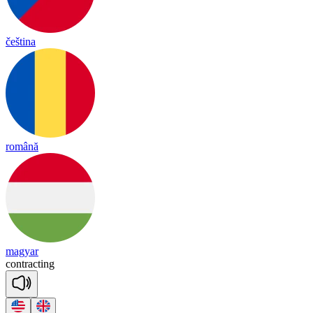
čeština
română
magyar
cont
rac
ting