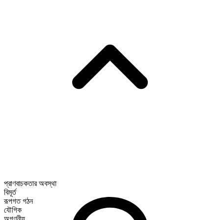
প্রাণবাচকতার অবস্থা
বিমূর্ত
রূপগত গঠন
যৌগিক
অগণনীয়