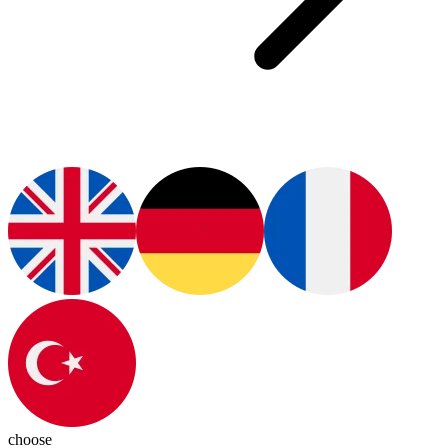
choose