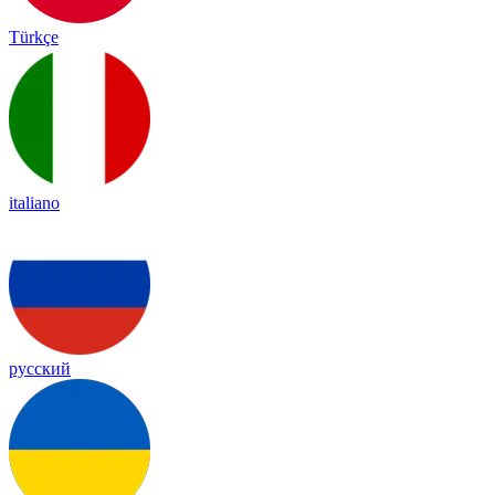
Türkçe
italiano
русский