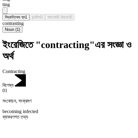
ting
বিভ্রান্তিকর শব্দ
1
ছন্দমিল
0
কাছাকাছি উচ্চারণ
0
contrasting
Noun
(
1
)
ইংরেজিতে "contracting"এর সংজ্ঞা ও
অর্থ
Contracting
বিশেষ্য
01
সংকোচন
,
সংক্রমণ
becoming infected
ব্যাকরণগত তথ্য