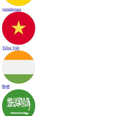
українська
Tiếng Việt
हिन्दी