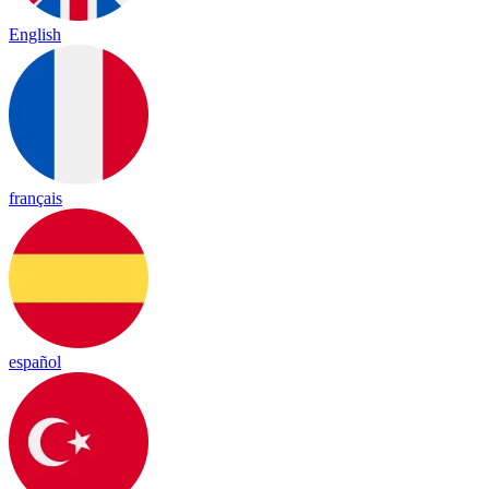
English
français
español