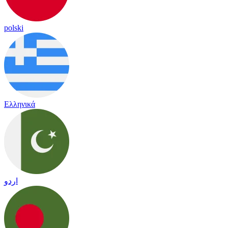
polski
Ελληνικά
اردو