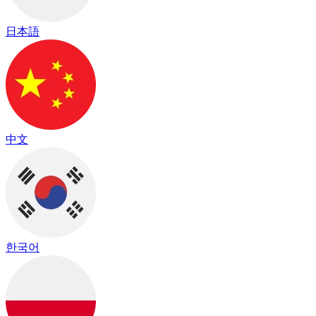
日本語
中文
한국어