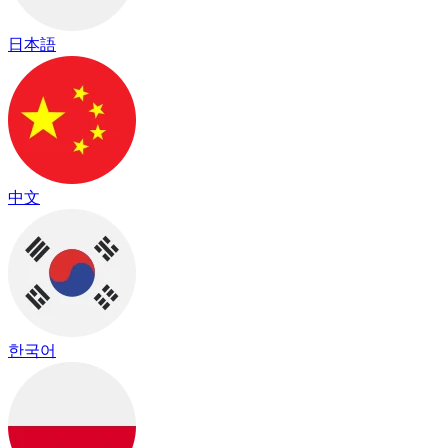
日本語
中文
한국어