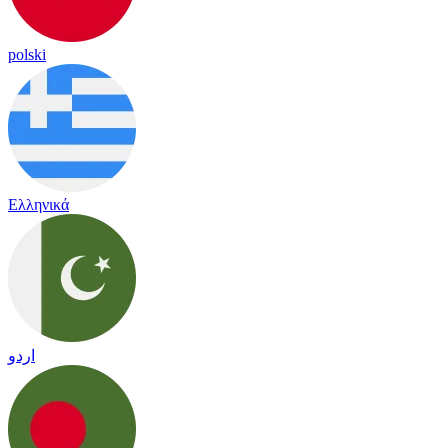
polski
Ελληνικά
اردو