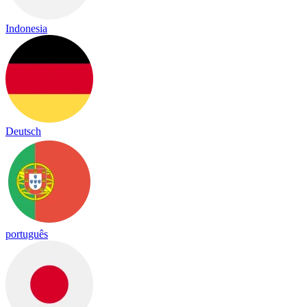
Indonesia
Deutsch
português