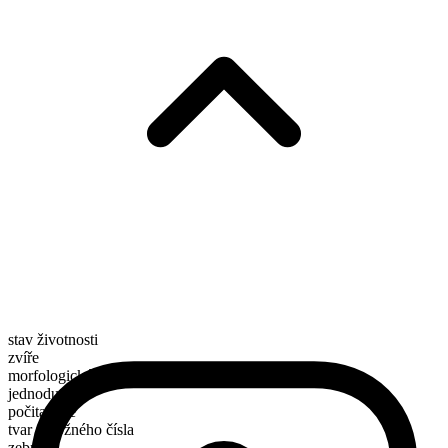
stav životnosti
zvíře
morfologické složení
jednoduché
počitatelné
tvar množného čísla
zebras