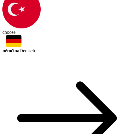
choose
němčina
Deutsch