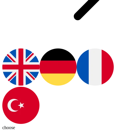
choose