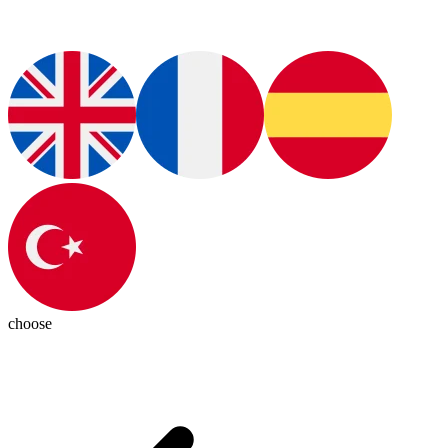
choose