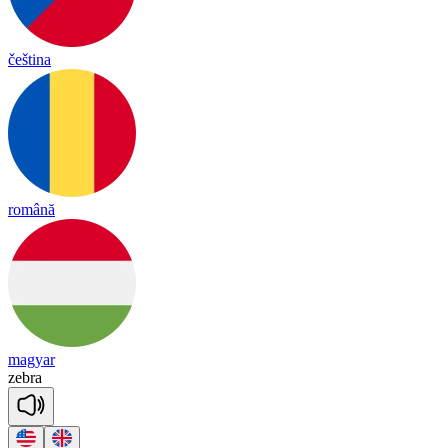
čeština
română
magyar
zeb
ra