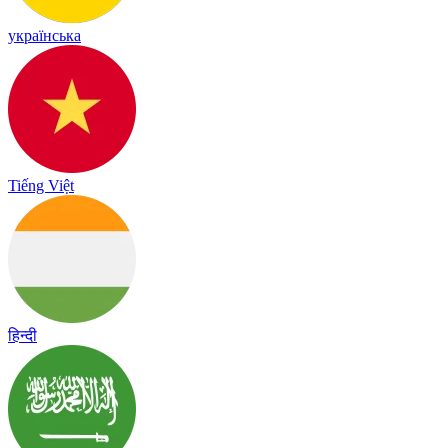
українська
Tiếng Việt
हिन्दी