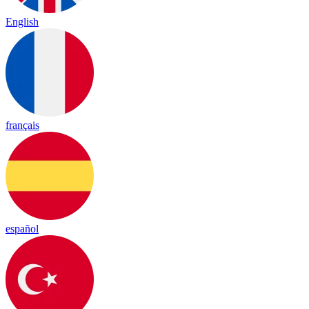
English
français
español