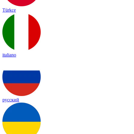
Türkçe
italiano
русский