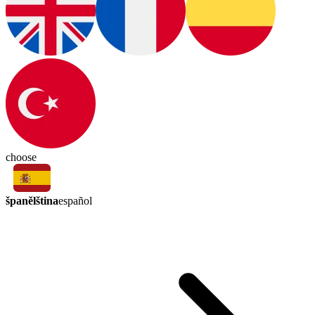
choose
španělština
español