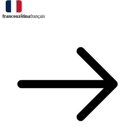
francouzština
français