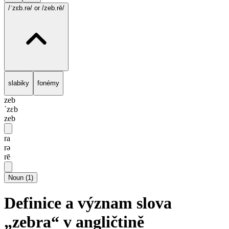
/ˈzɛb.rə/
or /zeb.rē/
slabiky
fonémy
zeb
ˈzɛb
zeb
ra
rə
rē
Noun
(
1
)
Definice a význam slova
„zebra“ v angličtině