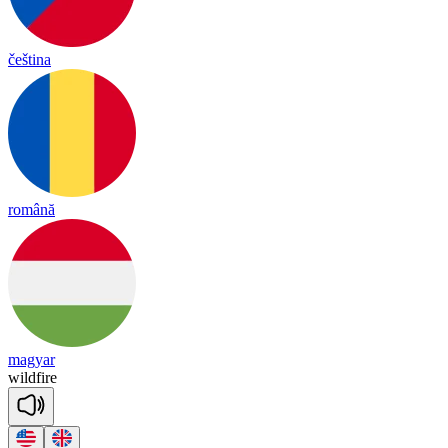
čeština
română
magyar
wild
fire