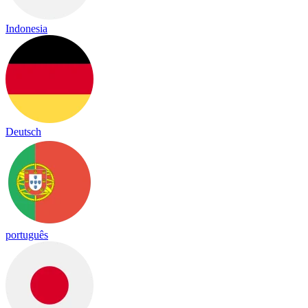
Indonesia
Deutsch
português