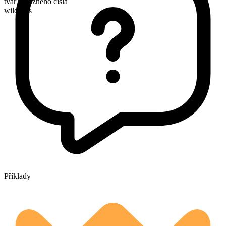
tvar množného čísla
wildfires
Příklady