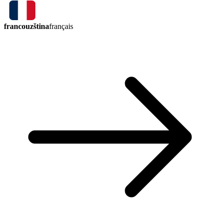
francouzština
français