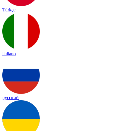
Türkçe
italiano
русский