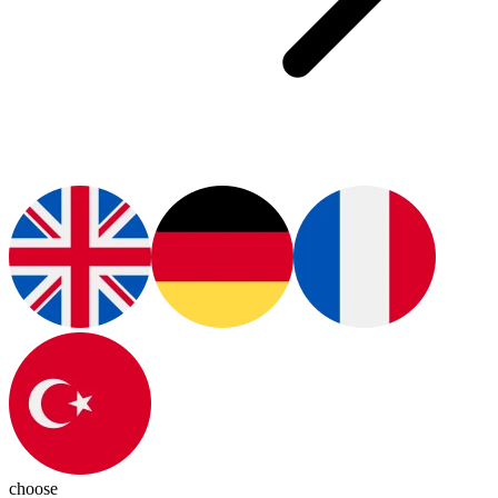
choose