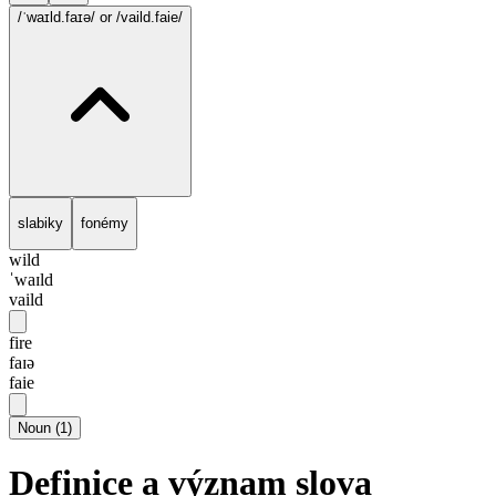
/ˈwaɪld.faɪə/
or /vaild.faie/
slabiky
fonémy
wild
ˈwaɪld
vaild
fire
faɪə
faie
Noun
(
1
)
Definice a význam slova