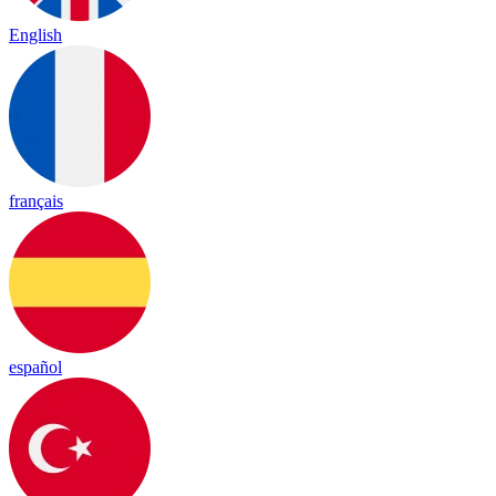
English
français
español