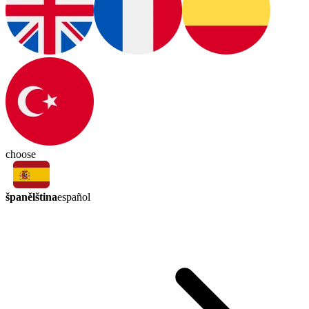
choose
španělština
español