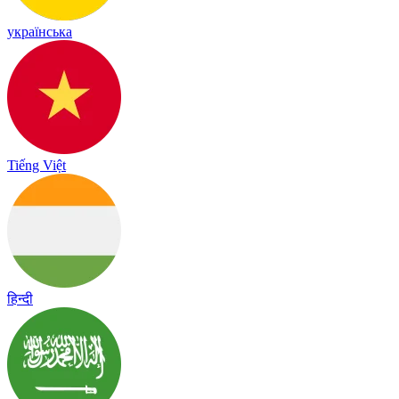
українська
Tiếng Việt
हिन्दी