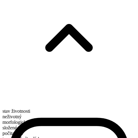
stav životnosti
neživotný
morfologické složení
složené
počitatelné