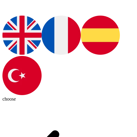
choose