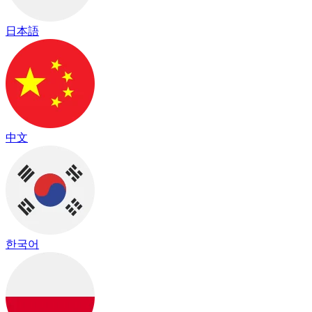
日本語
中文
한국어