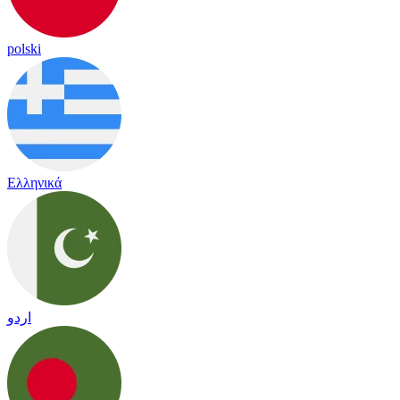
polski
Ελληνικά
اردو