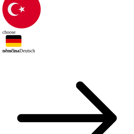
choose
němčina
Deutsch