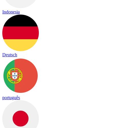
Indonesia
Deutsch
português