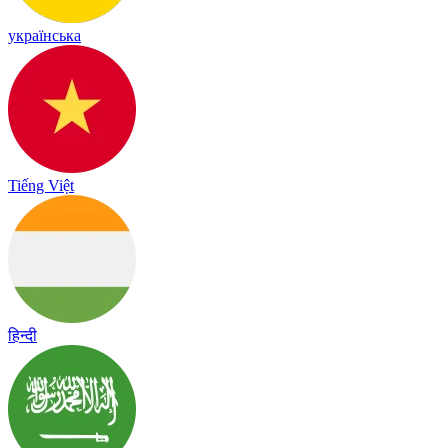
українська
Tiếng Việt
हिन्दी