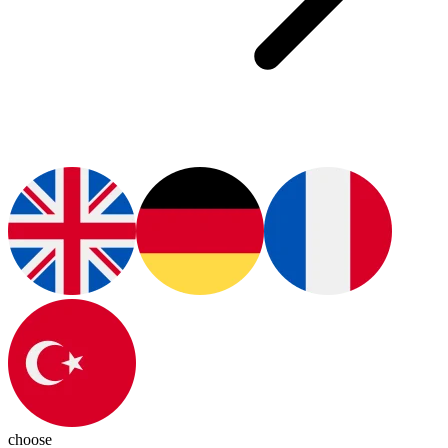
choose