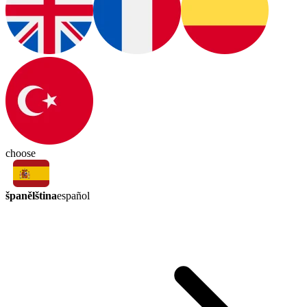
choose
španělština
español