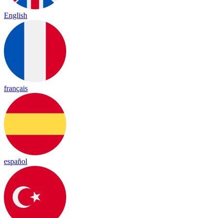
English
français
español