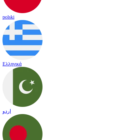
polski
Ελληνικά
اردو