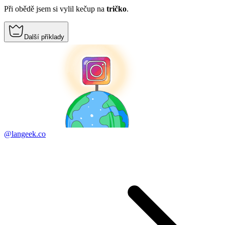
Při obědě jsem si vylil kečup na
tričko
.
Další příklady
@langeek.co