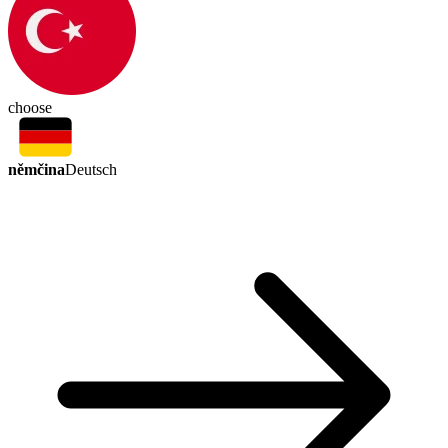
choose
němčina
Deutsch