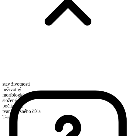
stav životnosti
neživotný
morfologické složení
složené
počitatelné
tvar množného čísla
T-shirts