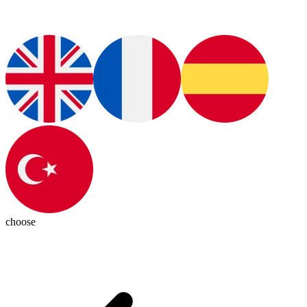
choose