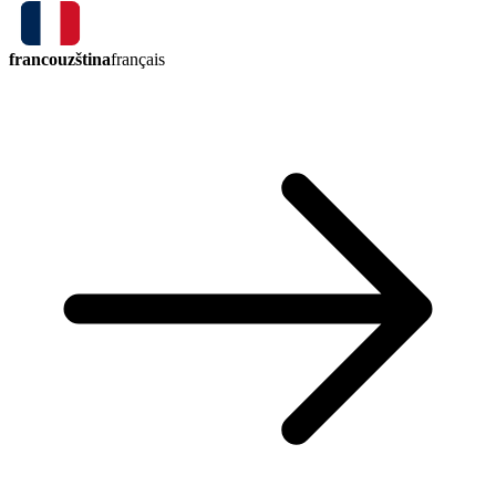
francouzština
français