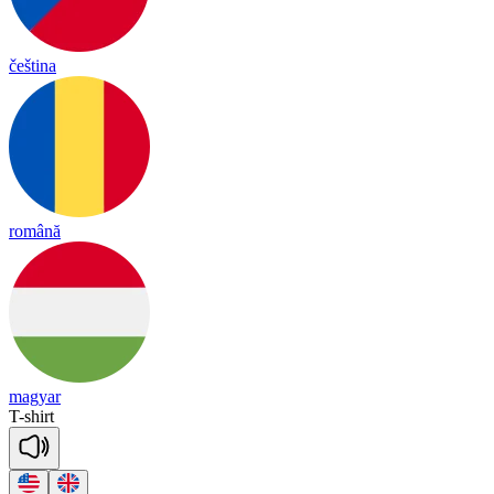
čeština
română
magyar
T
-
shirt