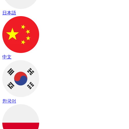
日本語
中文
한국어