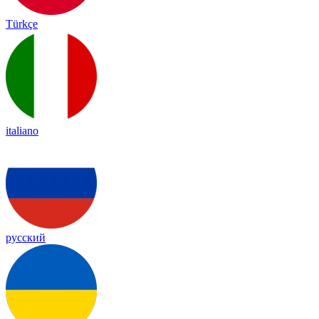
Türkçe
italiano
русский