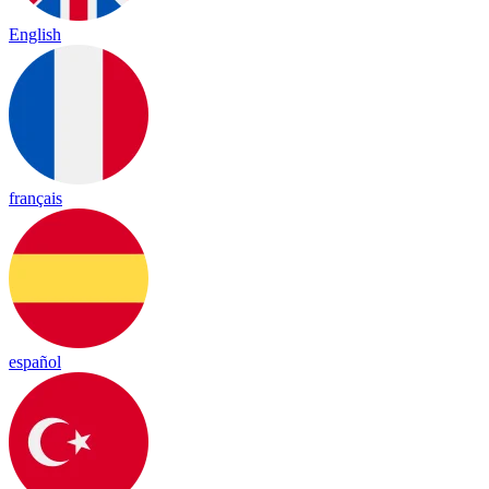
English
français
español