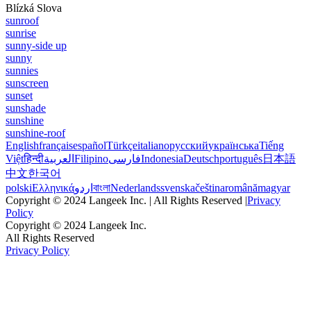
Blízká Slova
sunroof
sunrise
sunny-side up
sunny
sunnies
sunscreen
sunset
sunshade
sunshine
sunshine-roof
English
français
español
Türkçe
italiano
русский
українська
Tiếng
Việt
हिन्दी
العربية
Filipino
فارسی
Indonesia
Deutsch
português
日本語
中文
한국어
polski
Ελληνικά
اردو
বাংলা
Nederlands
svenska
čeština
română
magyar
Copyright © 2024 Langeek Inc. | All Rights Reserved |
Privacy
Policy
Copyright © 2024 Langeek Inc.
All Rights Reserved
Privacy Policy