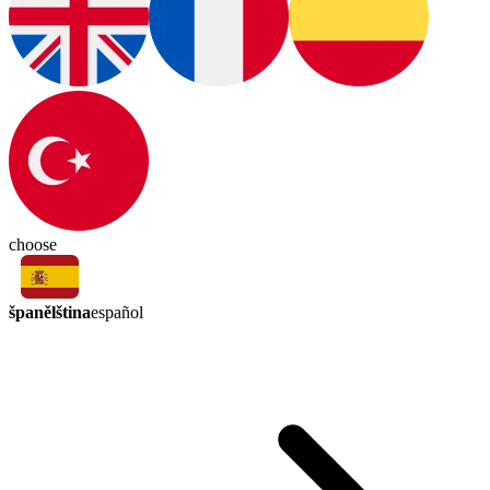
choose
španělština
español