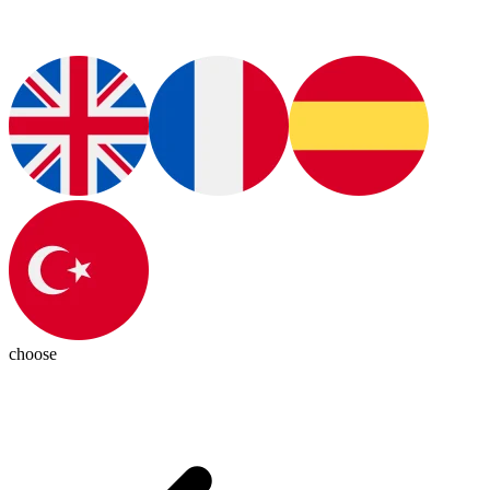
choose