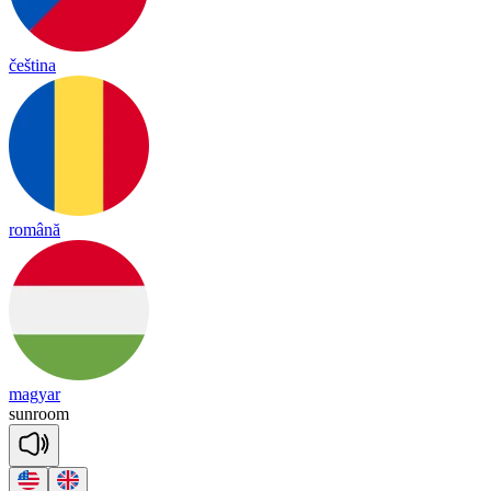
čeština
română
magyar
sun
room