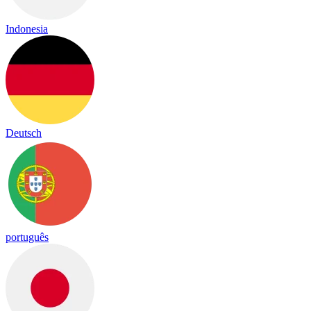
Indonesia
Deutsch
português