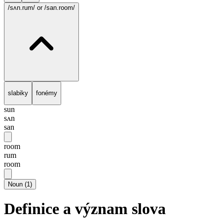
/sʌn.rum/
or /san.room/
slabiky
fonémy
sun
sʌn
san
room
rum
room
Noun
(
1
)
Definice a význam slova