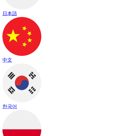
日本語
中文
한국어