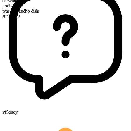
složené
počitatelné
tvar množného čísla
sunrooms
Příklady