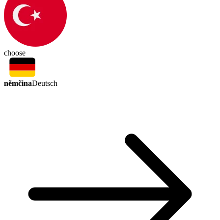
choose
němčina
Deutsch