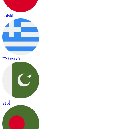
polski
Ελληνικά
اردو