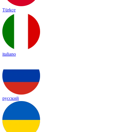
Türkçe
italiano
русский