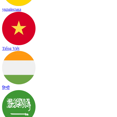
українська
Tiếng Việt
हिन्दी