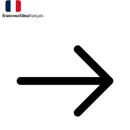
francouzština
français