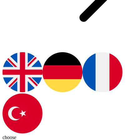
choose