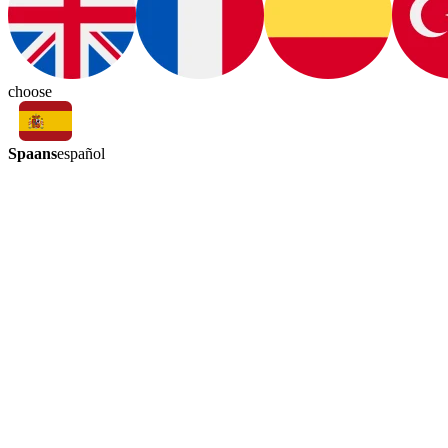
choose
Spaans
español