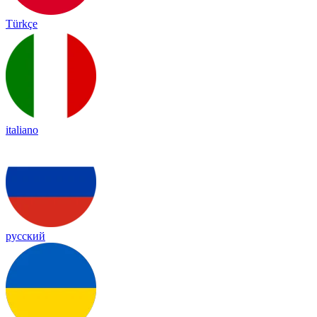
Türkçe
italiano
русский