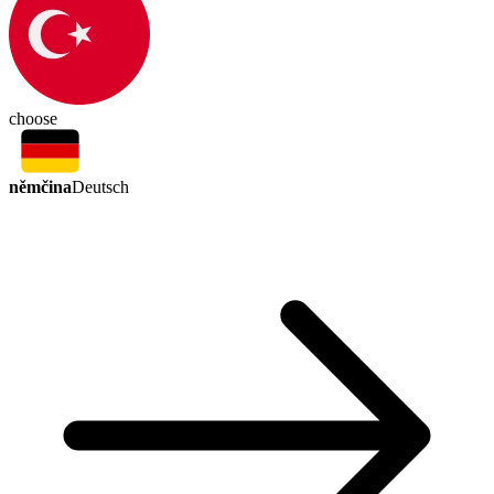
choose
němčina
Deutsch