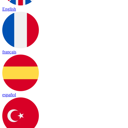
English
français
español