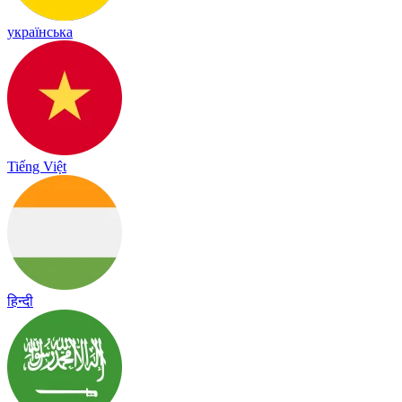
українська
Tiếng Việt
हिन्दी