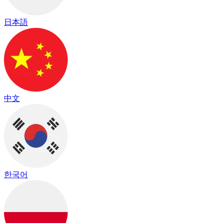
日本語
中文
한국어