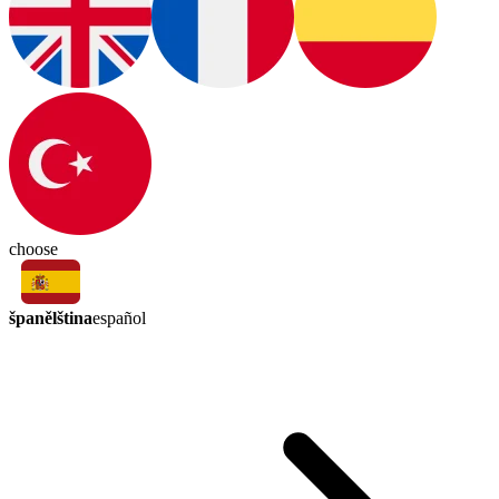
choose
španělština
español