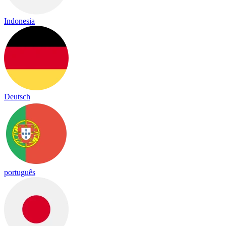
Indonesia
Deutsch
português