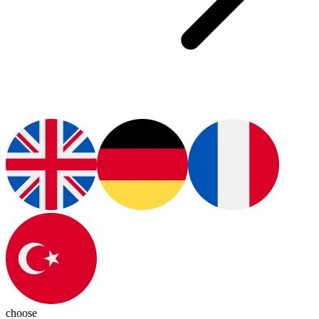
choose