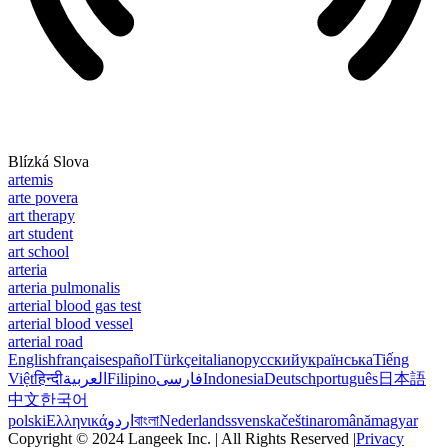
Blízká Slova
artemis
arte povera
art therapy
art student
art school
arteria
arteria pulmonalis
arterial blood gas test
arterial blood vessel
arterial road
English
français
español
Türkçe
italiano
русский
українська
Tiếng
Việt
हिन्दी
العربية
Filipino
فارسی
Indonesia
Deutsch
português
日本語
中文
한국어
polski
Ελληνικά
اردو
বাংলা
Nederlands
svenska
čeština
română
magyar
Copyright © 2024 Langeek Inc. | All Rights Reserved |
Privacy