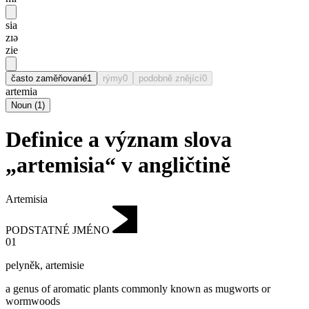
sia
zɪə
zie
často zaměňované
1
rýmy
0
podobně znějící
0
artemia
Noun
(
1
)
Definice a význam slova
„artemisia“ v angličtině
Artemisia
PODSTATNÉ JMÉNO
01
pelyněk
,
artemisie
a genus of aromatic plants commonly known as mugworts or
wormwoods