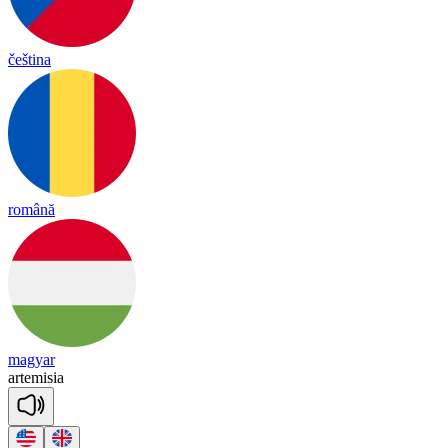
čeština
română
magyar
ar
te
mi
sia