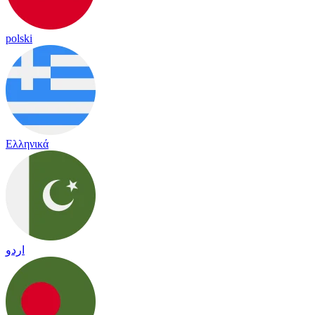
polski
Ελληνικά
اردو