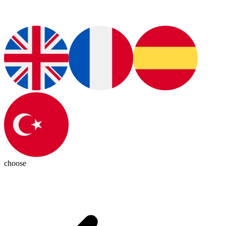
choose