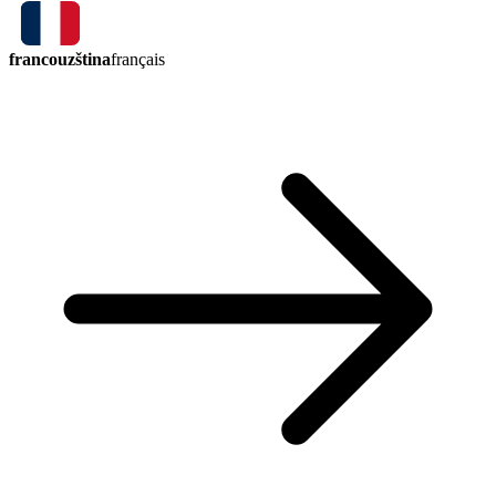
francouzština
français