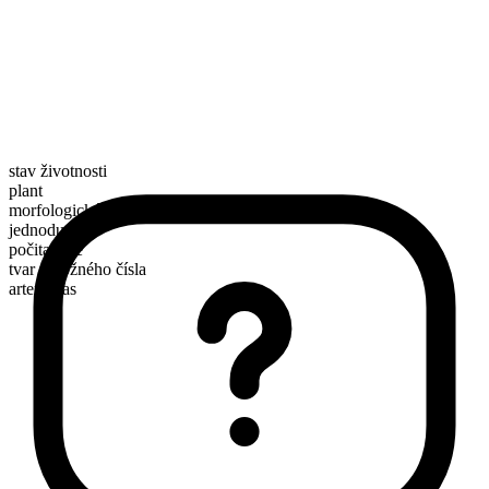
stav životnosti
plant
morfologické složení
jednoduché
počitatelné
tvar množného čísla
artemisias