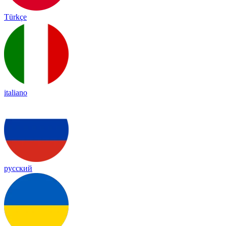
Türkçe
italiano
русский