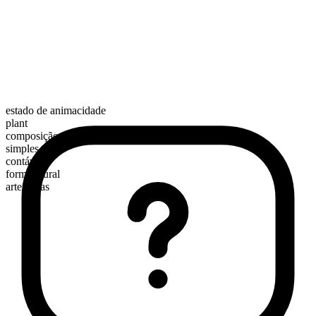
estado de animacidade
plant
composição morfológica
simples
contável
forma plural
artemisias