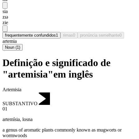
sia
zɪə
zie
frequentemente confundidos
1
rimas
0
pronúncia semelhante
0
artemia
Noun
(
1
)
Definição e significado de
"artemisia"em inglês
Artemisia
SUBSTANTIVO
01
artemísia
,
losna
a genus of aromatic plants commonly known as mugworts or
wormwoods