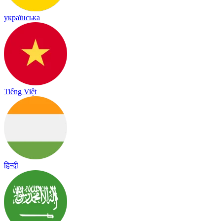
українська
Tiếng Việt
हिन्दी