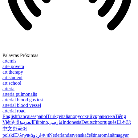
Palavras Próximas
artemis
arte povera
art therapy
art student
art school
arteria
arteria pulmonalis
arterial blood gas test
arterial blood vessel
arterial road
English
français
español
Türkçe
italiano
русский
українська
Tiếng
Việt
हिन्दी
العربية
Filipino
فارسی
Indonesia
Deutsch
português
日本語
中文
한국어
polski
Ελληνικά
اردو
বাংলা
Nederlands
svenska
čeština
română
magyar