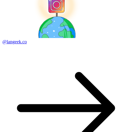
@langeek.co