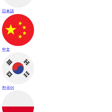
日本語
中文
한국어