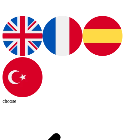
choose