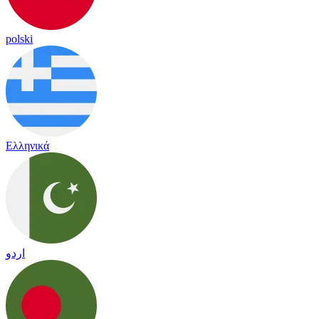
polski
Ελληνικά
اردو