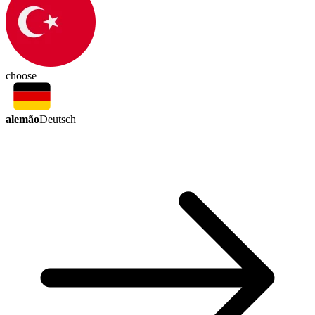
choose
alemão
Deutsch