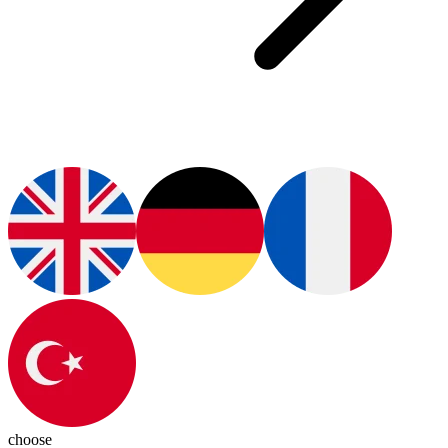
choose