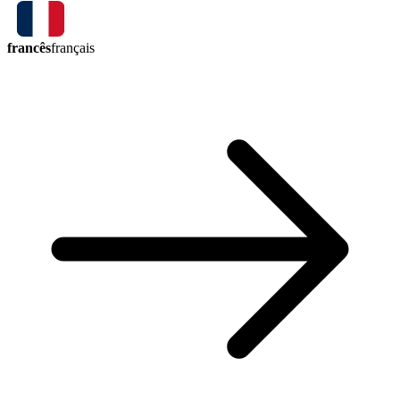
francês
français