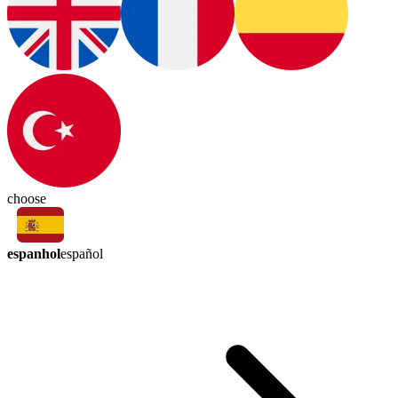
choose
espanhol
español