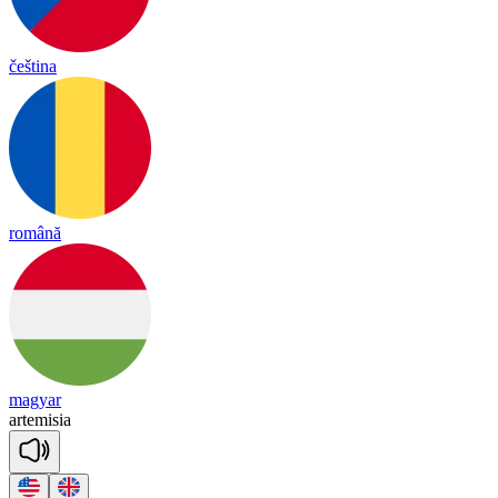
čeština
română
magyar
ar
te
mi
sia