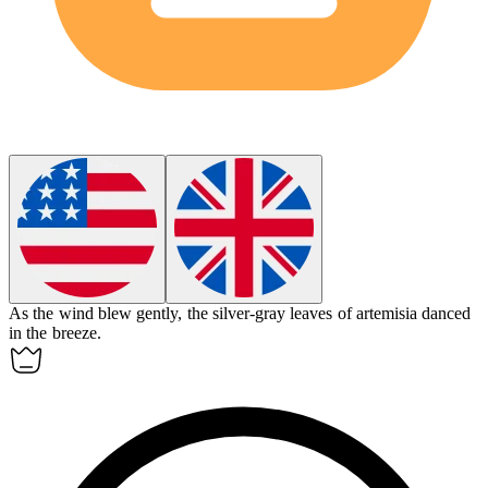
As the wind blew gently, the silver-gray leaves of
artemisia
danced
in the breeze.