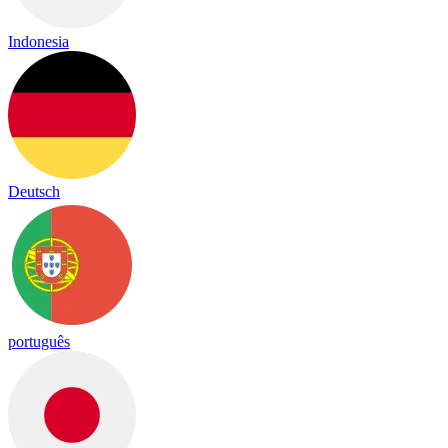
Indonesia
Deutsch
português