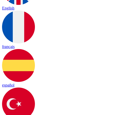
English
français
español