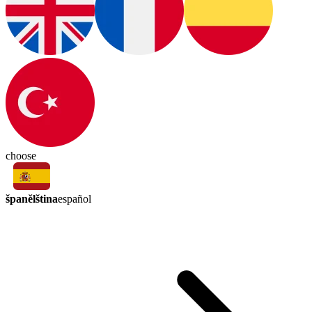
choose
španělština
español