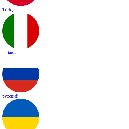
Türkçe
italiano
русский