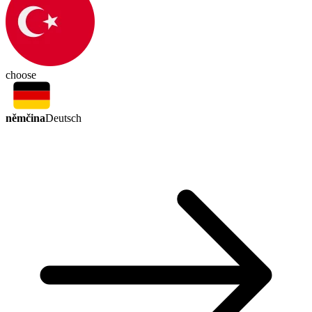
choose
němčina
Deutsch