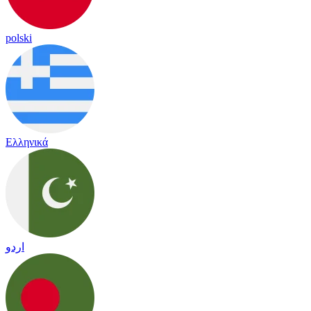
polski
Ελληνικά
اردو