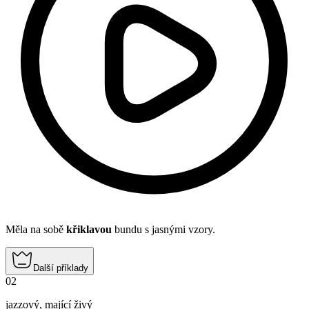
Měla na sobě
křiklavou
bundu s jasnými vzory.
Další příklady
02
jazzový
,
mající živý