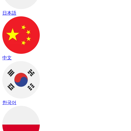
日本語
中文
한국어