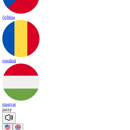
čeština
română
magyar
ja
zzy