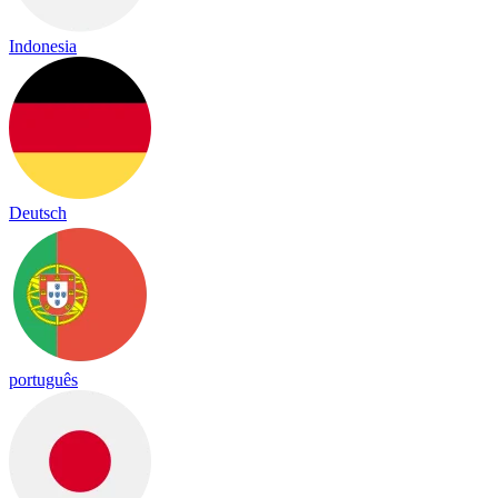
Indonesia
Deutsch
português