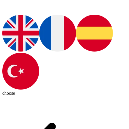
choose