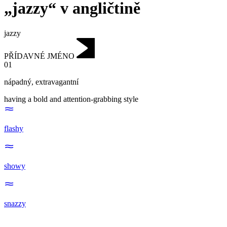
„jazzy“ v angličtině
jazzy
PŘÍDAVNÉ JMÉNO
01
nápadný
,
extravagantní
having a bold and attention-grabbing style
flashy
showy
snazzy