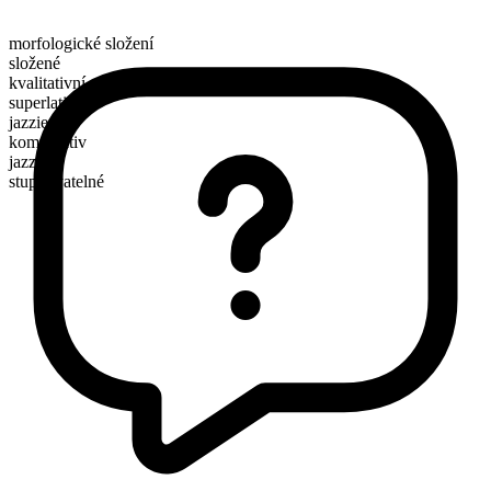
morfologické složení
složené
kvalitativní
superlativ
jazziest
komparativ
jazzier
stupňovatelné