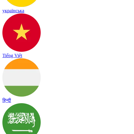
українська
Tiếng Việt
हिन्दी