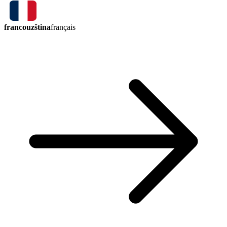
francouzština
français