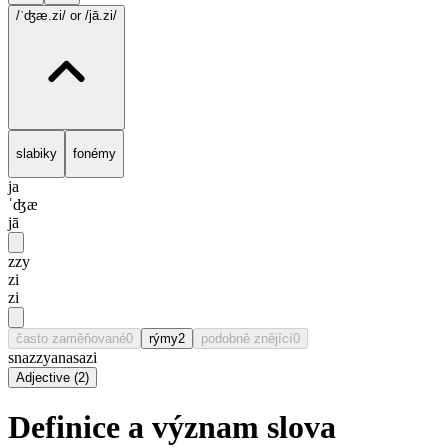
/ˈʤæ.zi/
or /jā.zi/
slabiky
fonémy
ja
ˈʤæ
jā
zzy
zi
zi
často zaměňované
0
rýmy
2
podobně znějící
0
snazzy
anasazi
Adjective
(
2
)
Definice a význam slova