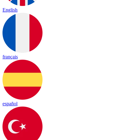
English
français
español