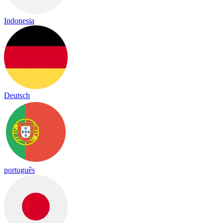
Indonesia
Deutsch
português