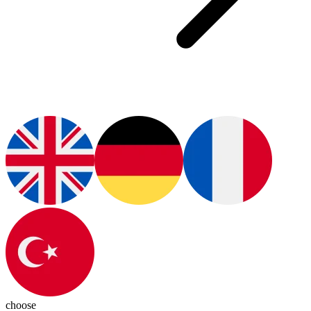
choose