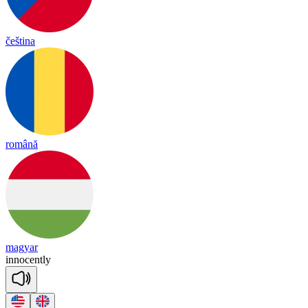
čeština
română
magyar
i
nno
cent
ly