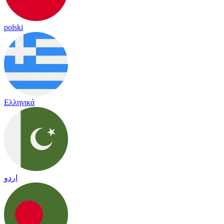
polski
Ελληνικά
اردو