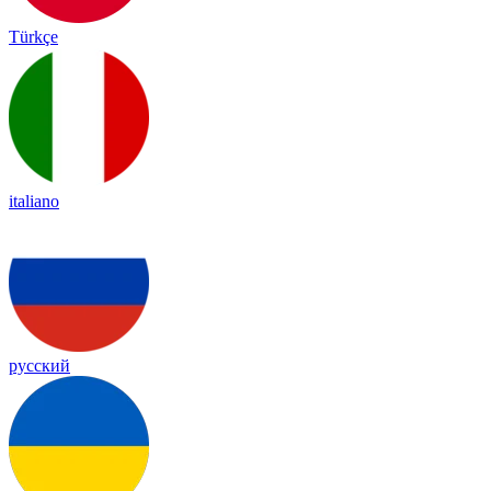
Türkçe
italiano
русский