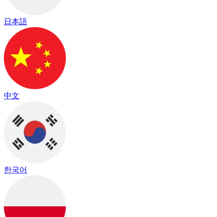
日本語
中文
한국어