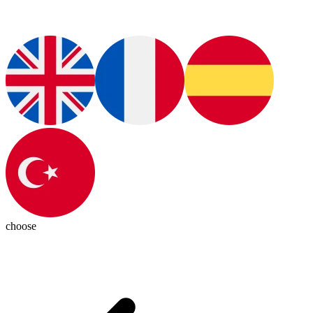
choose