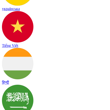
українська
Tiếng Việt
हिन्दी