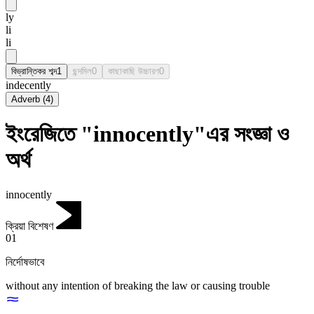
ly
li
li
বিভ্রান্তিকর শব্দ
1
ছন্দমিল
0
কাছাকাছি উচ্চারণ
0
indecently
Adverb
(
4
)
ইংরেজিতে "innocently"এর সংজ্ঞা ও
অর্থ
innocently
ক্রিয়া বিশেষণ
01
নির্দোষভাবে
without any intention of breaking the law or causing trouble