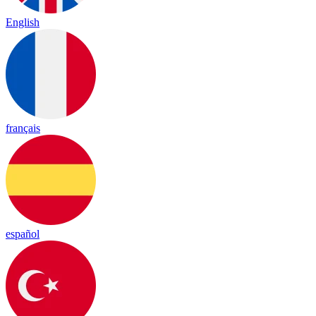
English
français
español