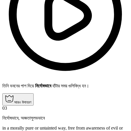
তিনি ভবনের পাশ দিয়ে
নির্দোষভাবে
হাঁটার সময় গুলিবিদ্ধ হন।
আরও উদাহরণ
03
নির্দোষভাবে
,
অজ্ঞতাসুলভভাবে
in a morally pure or untainted way, free from awareness of evil or