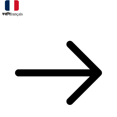
ফরাসি
français