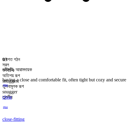
রূপগত গঠন
03
সরল
আঁটসাঁট
,
আরামদায়ক
গুণবাচক
অতিশয় রূপ
having a close and comfortable fit, often tight but cozy and secure
snuggest
তুলনামূলক রূপ
snugger
তুলনীয়
close
close-fitting