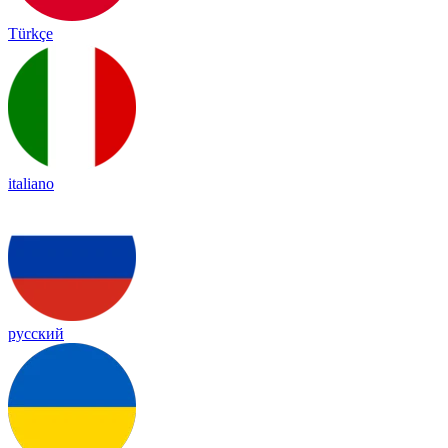
Türkçe
italiano
русский