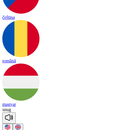
čeština
română
magyar
snug