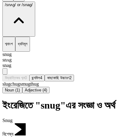
/snʌg/
or /snag/
শব্দাংশ
ধ্বনিমূল
snug
snʌg
snag
বিভ্রান্তিকর শব্দ
0
ছন্দমিল
4
কাছাকাছি উচ্চারণ
2
slug
chug
smug
thug
Noun
(
1
)
Adjective
(
4
)
ইংরেজিতে "snug"এর সংজ্ঞা ও অর্থ
Snug
বিশেষ্য