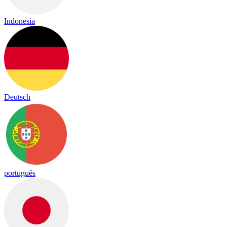
Indonesia
Deutsch
português