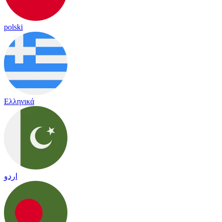
polski
Ελληνικά
اردو