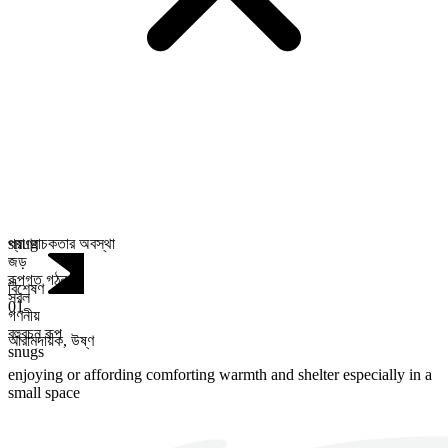
প্রাণবাচকতার অবস্থা
snug
জড়
রূপগত গঠন
বিশেষণ
সরল
01
গণনীয়
বহুবচন রূপ
আরামদায়ক
,
উষ্ণ
snugs
enjoying or affording comforting warmth and shelter especially in a
small space