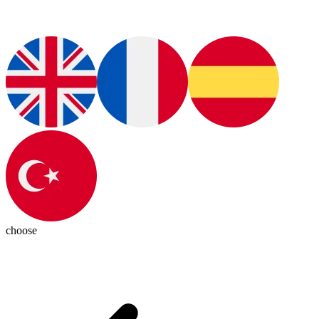
choose