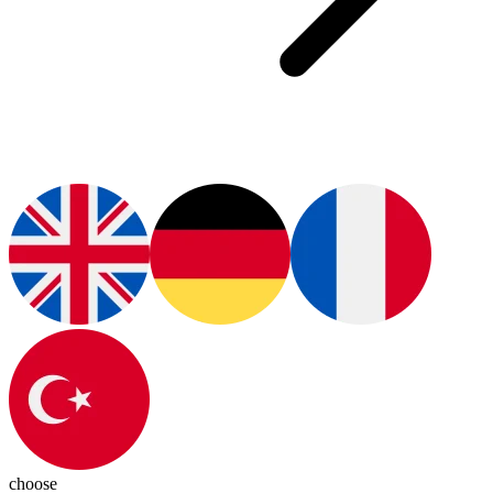
choose