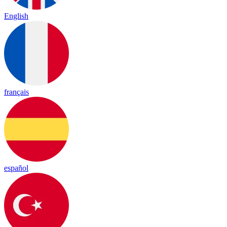
English
français
español