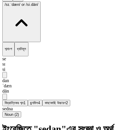
/sɪ.ˈdæn/
or /si.dān/
শব্দাংশ
ধ্বনিমূল
se
sɪ
si
dan
ˈdæn
dān
বিভ্রান্তিকর শব্দ
1
ছন্দমিল
4
কাছাকাছি উচ্চারণ
2
sedna
Noun
(
2
)
ইংরেজিতে "sedan"এর সংজ্ঞা ও অর্থ