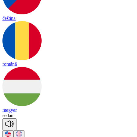
čeština
română
magyar
se
dan