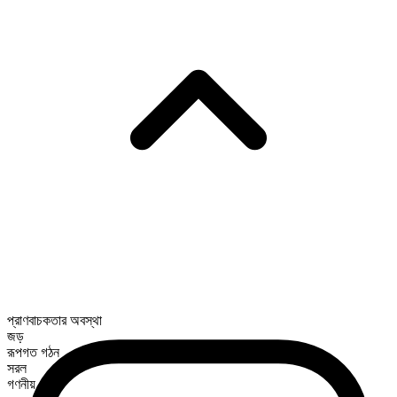
প্রাণবাচকতার অবস্থা
জড়
রূপগত গঠন
সরল
গণনীয়