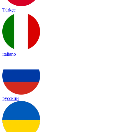
Türkçe
italiano
русский