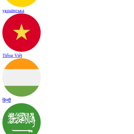
українська
Tiếng Việt
हिन्दी