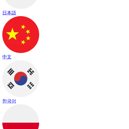
日本語
中文
한국어