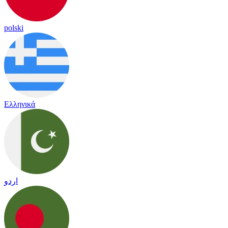
polski
Ελληνικά
اردو