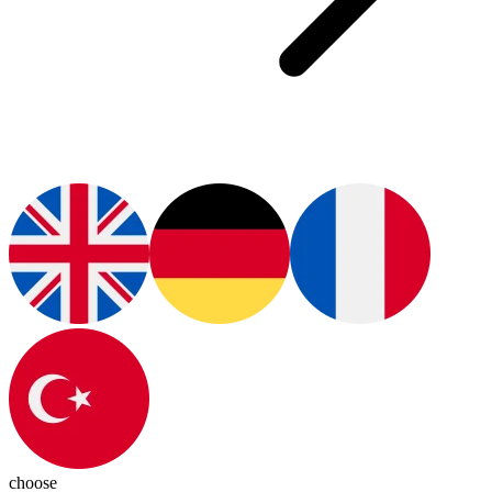
choose