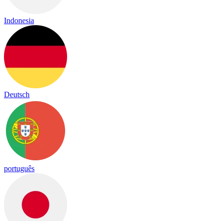
Indonesia
Deutsch
português