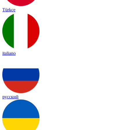
Türkçe
italiano
русский