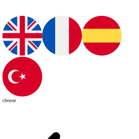
choose