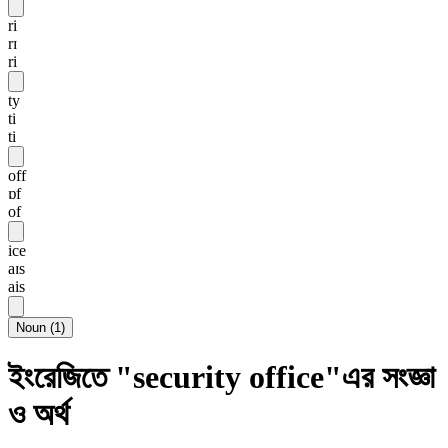
ri
rɪ
ri
ty
ti
ti
off
ɒf
of
ice
aɪs
ais
Noun
(
1
)
ইংরেজিতে "security office"এর সংজ্ঞা
ও অর্থ