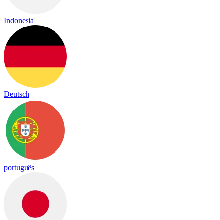
Indonesia
Deutsch
português