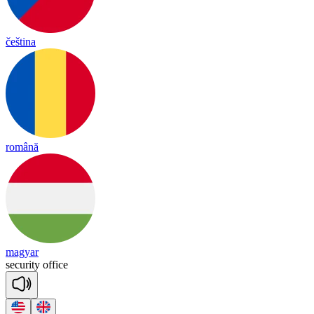
čeština
română
magyar
se
cu
ri
ty
off
ice