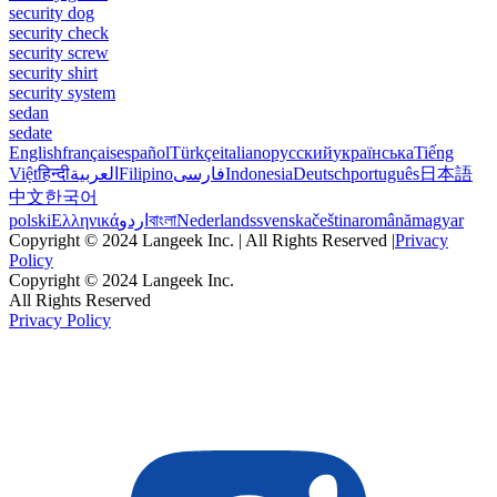
security dog
security check
security screw
security shirt
security system
sedan
sedate
English
français
español
Türkçe
italiano
русский
українська
Tiếng
Việt
हिन्दी
العربية
Filipino
فارسی
Indonesia
Deutsch
português
日本語
中文
한국어
polski
Ελληνικά
اردو
বাংলা
Nederlands
svenska
čeština
română
magyar
Copyright © 2024 Langeek Inc. | All Rights Reserved |
Privacy
Policy
Copyright © 2024 Langeek Inc.
All Rights Reserved
Privacy Policy