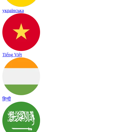
українська
Tiếng Việt
हिन्दी