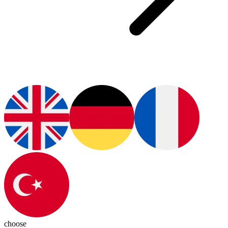
choose