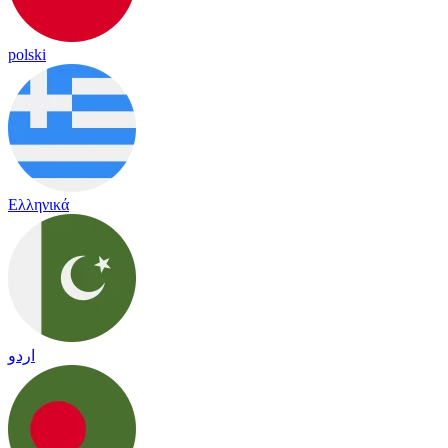
polski
Ελληνικά
اردو