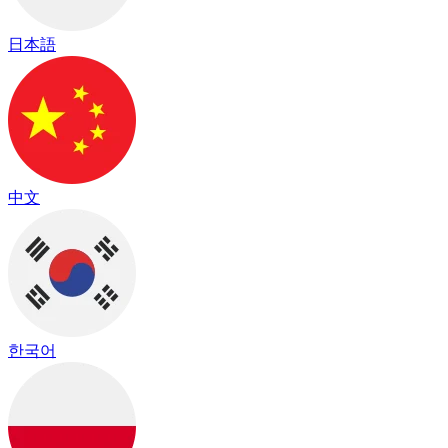
日本語
中文
한국어