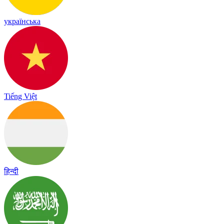
українська
Tiếng Việt
हिन्दी