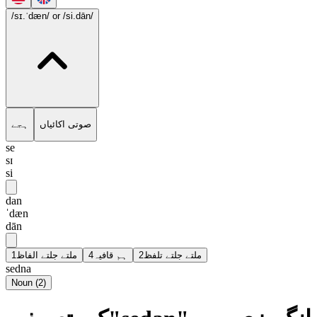
/sɪ.ˈdæn/
or /si.dān/
ہجے
صوتی اکائیاں
se
sɪ
si
dan
ˈdæn
dān
1
ملتے جلتے الفاظ
4
ہم قافیہ
2
ملتے جلتے تلفظ
sedna
Noun
(
2
)