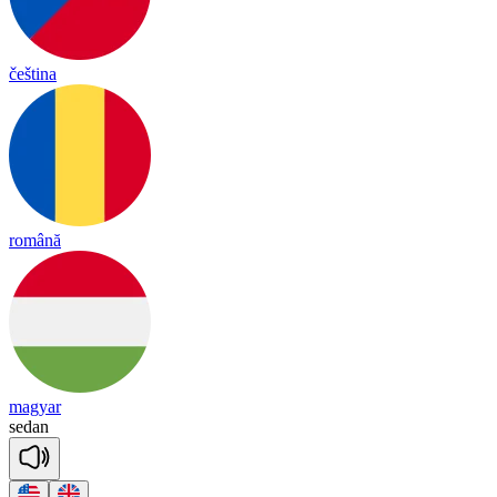
čeština
română
magyar
se
dan