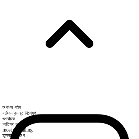
রূপগত গঠন
বর্তমান কৃদন্ত বিশেষণ
গুণবাচক
অতিশয় রূপ
most prevailing
তুলনামূলক রূপ