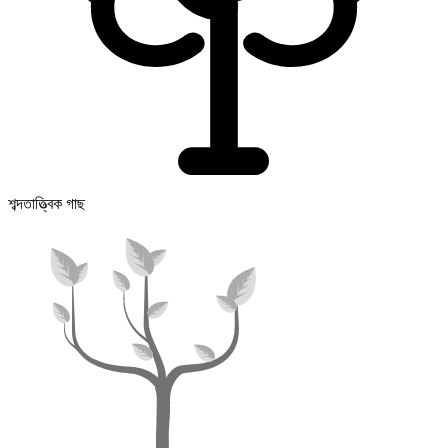
শব্দতাত্ত্বিক গাছ