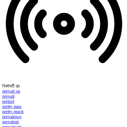
নিকটবর্তী শব্দ
prevail on
prevail
pretzel
pretty pass
pretty much
prevalence
prevalent
prevaricate