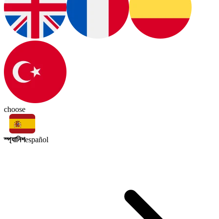
choose
স্প্যানিশ
español