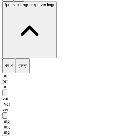
/prɪ.ˈveɪ.lɪng/
or /pri.vei.ling/
শব্দাংশ
ধ্বনিমূল
pre
prɪ
pri
vai
ˈveɪ
vei
ling
lɪng
ling