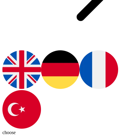
choose