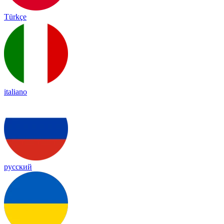
Türkçe
italiano
русский