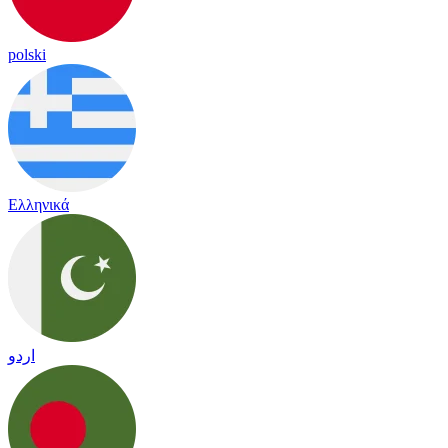
polski
Ελληνικά
اردو