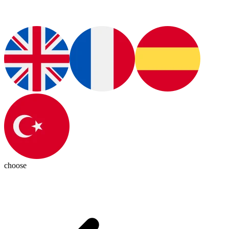
choose