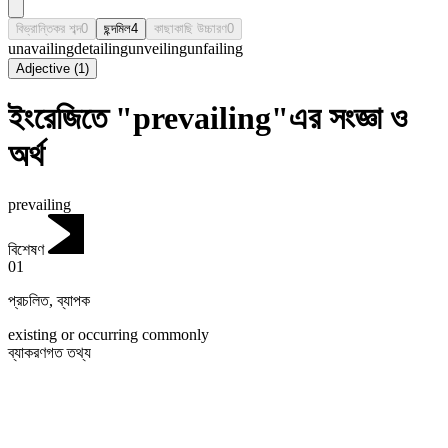
বিভ্রান্তিকর শব্দ
0
ছন্দমিল
4
কাছাকাছি উচ্চারণ
0
unavailing
detailing
unveiling
unfailing
Adjective
(
1
)
ইংরেজিতে "prevailing"এর সংজ্ঞা ও
অর্থ
prevailing
বিশেষণ
01
প্রচলিত
,
ব্যাপক
existing or occurring commonly
ব্যাকরণগত তথ্য