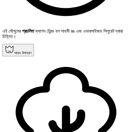
এই মৌসুমের
প্রচলিত
ফ্যাশন ট্রেন্ড হল সাহসী রঙ এবং ওভারসাইজড সিলুয়েট দ্বারা
চিহ্নিত।
আরও উদাহরণ