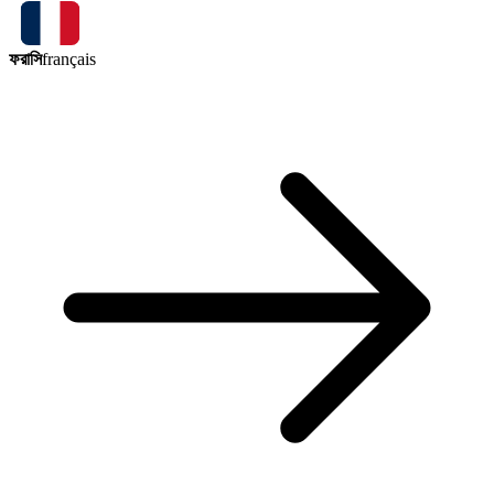
ফরাসি
français