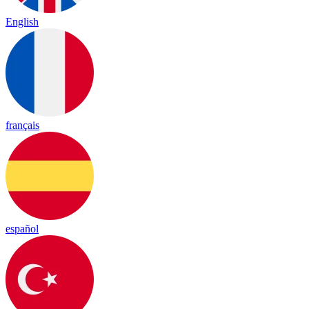
English
français
español