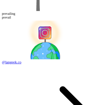
prevail
ing
prevail
@langeek.co