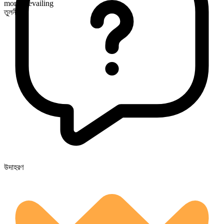
more prevailing
তুলনীয়
উদাহরণ