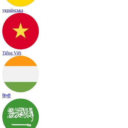
українська
Tiếng Việt
हिन्दी