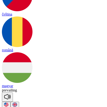
čeština
română
magyar
pre
vai
ling